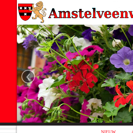
‹
NIEUW