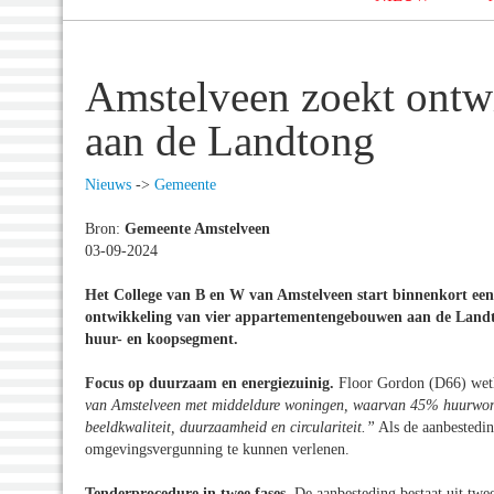
Amstelveen zoekt ontw
aan de Landtong
Nieuws
->
Gemeente
Bron:
Gemeente Amstelveen
03-09-2024
Het College van B en W van Amstelveen start binnenkort ee
ontwikkeling van vier appartementengebouwen aan de Landt
huur- en koopsegment.
Focus op duurzaam en energiezuinig.
Floor Gordon (D66) wet
van Amstelveen met middeldure woningen, waarvan 45% huurwonin
beeldkwaliteit, duurzaamheid en circulariteit.”
Als de aanbestedin
omgevingsvergunning te kunnen verlenen.
Tenderprocedure in twee fases.
De aanbesteding bestaat uit twe