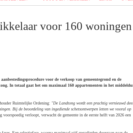
ikkelaar voor 160 woningen
n aanbestedingsprocedure voor de verkoop van gemeentegrond en de
ong. In totaal gaat het om maximaal 160 appartementen in het middeldu
houder Ruimtelijke Ordening:
"De Landtong wordt een prachtig vernieuwd dee
gen. Bij de beoordeling van ingediende schetsontwerpen letten we vooral op
g voorspoedig verloopt, verwacht de gemeente in de eerste helft van 2026 een
e fases. Een selectiefase, waarna maximaal vijf gegadigden doorgaan naar de