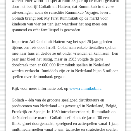
wereld. Hier wordt het spel al ruim 25 jaar op de markt gebracht
door het bedrijf Goliath uit Hattem, dat Rummikub in diverse
uitvoeringen, zoals de reiseditie Rummikub Voyager, levert.
Goliath brengt ook My First Rummikub op de markt voor
kinderen van vier tot tien jaar waardoor het nog meer een
spannend en echt familiespel is geworden.
Importeur Adi Golad uit Hattem zag het spel 26 jaar geleden
tijdens een reis door Israël. Golad nam enkele tientallen spellen
mee naar huis en deelde ze uit onder vrienden en kennissen. Een
paar jaar bleef het rustig, maar in 1983 volgde de grote
doorbraak toen er 600.000 Rummikub spellen in Nederland
werden verkocht. Inmiddels zijn er in Nederland bijna 6 miljoen
spellen over de toonbank gegaan.
Kijk voor meer informatie ook op
www.rummikub.nu
.
Goliath – één van de grootste speelgoed distributeurs en
producenten van Nederland – is gevestigd in Nederland, België,
Frankrijk en Spanje. In 1980 introduceerden zij Rummikub op
de Nederlandse markt. Goliath heeft sinds de jaren ’80 een
flinke groei doorgemaakt; speelgoed en actiespellen vanaf 1 jaar,
multimedia spellen vanaf 5 jaar, tactische en strategische spellen