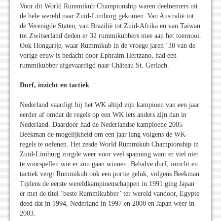
Voor dit World Rummikub Championship waren deelnemers uit
de hele wereld naar Zuid-Limburg gekomen. Van Australië tot
de Verenigde Staten, van Brazilië tot Zuid-Afrika en van Taiwan
tot Zwitserland deden er 32 rummikubbers mee aan het toernooi.
Ook Hongarije, waar Rummikub in de vroege jaren ‘30 van de
vorige eeuw is bedacht door Ephraim Hertzano, had een
rummikubber afgevaardigd naar Château St. Gerlach.
Durf, inzicht en tactiek
Nederland vaardigt bij het WK altijd zijn kampioen van een jaar
eerder af omdat de regels op een WK iets anders zijn dan in
Nederland. Daardoor had de Nederlandse kampioene 2005
Beekman de mogelijkheid om een jaar lang volgens de WK-
regels te oefenen. Het zesde World Rummikub Championship in
Zuid-Limburg zorgde weer voor veel spanning want er viel niet
te voorspellen wie er zou gaan winnen. Behalve durf, inzicht en
tactiek vergt Rummikub ook een portie geluk, volgens Beekman.
Tijdens de eerste wereldkampioenschappen in 1991 ging Japan
er met de titel ‘beste Rummikubber’ ter wereld vandoor, Egypte
deed dat in 1994, Nederland in 1997 en 2000 en Japan weer in
2003.