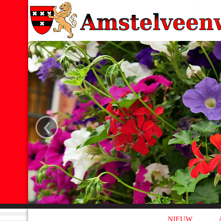
‹
NIEUW