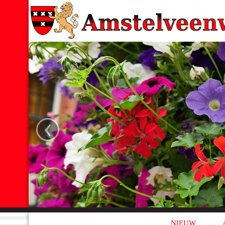
‹
NIEUW