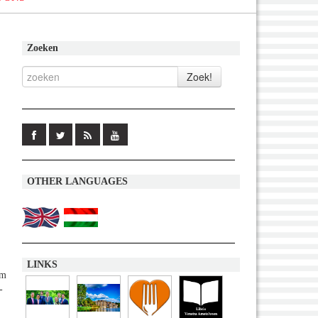
Zoeken
OTHER LANGUAGES
LINKS
om
-