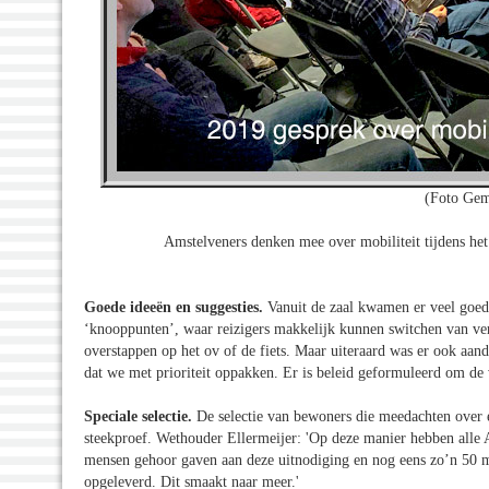
(Foto Gem
Amstelveners denken mee over mobiliteit tijdens het
Goede ideeën en suggesties.
Vanuit de zaal kwamen er veel goede
‘knooppunten’, waar reizigers makkelijk kunnen switchen van ver
overstappen op het ov of de fiets. Maar uiteraard was er ook aanda
dat we met prioriteit oppakken. Er is beleid geformuleerd om de v
Speciale selectie.
De selectie van bewoners die meedachten over e
steekproef. Wethouder Ellermeijer: 'Op deze manier hebben alle A
mensen gehoor gaven aan deze uitnodiging en nog eens zo’n 50 m
opgeleverd. Dit smaakt naar meer.'