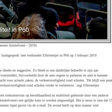
eente Amstelveen - 2019)
 'stadsgesprek' met wethouder Ellermeijer in P60 op 5 februari 2019
 ideeën en suggesties. Zo bleek er een duidelijke behoefte te zijn aan
voermiddel, bijvoorbeeld door de auto ergens te parkeren en snel te kunnen
cht voor actuele zaken; de verkeersveiligheid rond scholen. 'Dit blijft een pun
erkeersveiligheid rond scholen verder te verbeteren.' zegt Ellermeijer
en toekomstvisie op bereikbaarheid en mobiliteit gebeurde door een aselecte
mstelveners een gelijke kans te worden uitgenodigd. Het is mooi te zien dat 1
ensen input gaven via de e-mail. De avond heeft op deze manier veel