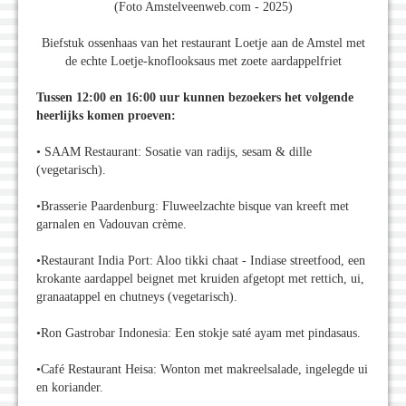
(Foto Amstelveenweb.com - 2025)
Biefstuk ossenhaas van het restaurant Loetje aan de Amstel met
de echte Loetje-knoflooksaus met zoete aardappelfriet
Tussen 12:00 en 16:00 uur kunnen bezoekers het volgende
heerlijks komen proeven:
• SAAM Restaurant: Sosatie van radijs, sesam & dille
(vegetarisch).
•Brasserie Paardenburg: Fluweelzachte bisque van kreeft met
garnalen en Vadouvan crème.
•Restaurant India Port: Aloo tikki chaat - Indiase streetfood, een
krokante aardappel beignet met kruiden afgetopt met rettich, ui,
granaatappel en chutneys (vegetarisch).
•Ron Gastrobar Indonesia: Een stokje saté ayam met pindasaus.
•Café Restaurant Heisa: Wonton met makreelsalade, ingelegde ui
en koriander.