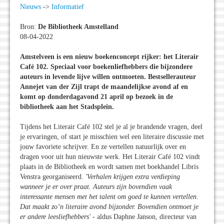
Nieuws
->
Informatief
Bron:
De Bibliotheek Amstelland
08-04-2022
Amstelveen is een nieuw boekenconcept rijker: het Literair
Café 102. Speciaal voor boekenliefhebbers die bijzondere
auteurs in levende lijve willen ontmoeten. Bestsellerauteur
Annejet van der Zijl trapt de maandelijkse avond af en
komt op donderdagavond 21 april op bezoek in de
bibliotheek aan het Stadsplein.
Tijdens het Literair Café 102 stel je al je brandende vragen, deel
je ervaringen, of start je misschien wel een literaire discussie met
jouw favoriete schrijver. En ze vertellen natuurlijk over en
dragen voor uit hun nieuwste werk. Het Literair Café 102 vindt
plaats in de Bibliotheek en wordt samen met boekhandel Libris
Venstra georganiseerd.
'Verhalen krijgen extra verdieping
wanneer je er over praat. Auteurs zijn bovendien vaak
interessante mensen met het talent om goed te kunnen vertellen.
Dat maakt zo’n literaire avond bijzonder. Bovendien ontmoet je
er andere leesliefhebbers'
- aldus Daphne Janson, directeur van