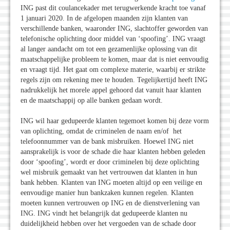
ING past dit coulancekader met terugwerkende kracht toe vanaf
1 januari 2020. In de afgelopen maanden zijn klanten van
verschillende banken, waaronder ING, slachtoffer geworden van
telefonische oplichting door middel van ‘spoofing’. ING vraagt
al langer aandacht om tot een gezamenlijke oplossing van dit
maatschappelijke probleem te komen, maar dat is niet eenvoudig
en vraagt tijd. Het gaat om complexe materie, waarbij er strikte
regels zijn om rekening mee te houden. Tegelijkertijd heeft ING
nadrukkelijk het morele appel gehoord dat vanuit haar klanten
en de maatschappij op alle banken gedaan wordt.
ING wil haar gedupeerde klanten tegemoet komen bij deze vorm
van oplichting, omdat de criminelen de naam en/of het
telefoonnummer van de bank misbruiken. Hoewel ING niet
aansprakelijk is voor de schade die haar klanten hebben geleden
door ‘spoofing’, wordt er door criminelen bij deze oplichting
wel misbruik gemaakt van het vertrouwen dat klanten in hun
bank hebben. Klanten van ING moeten altijd op een veilige en
eenvoudige manier hun bankzaken kunnen regelen. Klanten
moeten kunnen vertrouwen op ING en de dienstverlening van
ING. ING vindt het belangrijk dat gedupeerde klanten nu
duidelijkheid hebben over het vergoeden van de schade door