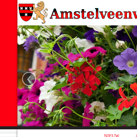
‹
NIEUW