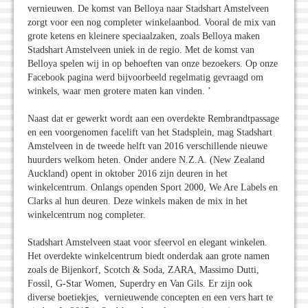
vernieuwen. De komst van Belloya naar Stadshart Amstelveen
zorgt voor een nog completer winkelaanbod. Vooral de mix van
grote ketens en kleinere speciaalzaken, zoals Belloya maken
Stadshart Amstelveen uniek in de regio. Met de komst van
Belloya spelen wij in op behoeften van onze bezoekers. Op onze
Facebook pagina werd bijvoorbeeld regelmatig gevraagd om
winkels, waar men grotere maten kan vinden. ’
Naast dat er gewerkt wordt aan een overdekte Rembrandtpassage
en een voorgenomen facelift van het Stadsplein, mag Stadshart
Amstelveen in de tweede helft van 2016 verschillende nieuwe
huurders welkom heten. Onder andere N.Z.A. (New Zealand
Auckland) opent in oktober 2016 zijn deuren in het
winkelcentrum. Onlangs openden Sport 2000, We Are Labels en
Clarks al hun deuren. Deze winkels maken de mix in het
winkelcentrum nog completer.
Stadshart Amstelveen staat voor sfeervol en elegant winkelen.
Het overdekte winkelcentrum biedt onderdak aan grote namen
zoals de Bijenkorf, Scotch & Soda, ZARA, Massimo Dutti,
Fossil, G-Star Women, Superdry en Van Gils. Er zijn ook
diverse boetiekjes, vernieuwende concepten en een vers hart te