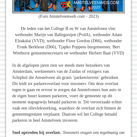
(Foto Amstelveenweb.com - 2023)
De leden van het College B en W van Amstelveen vlnr:
wethouder Marijn van Ballegooijen (PvdA), wethouder Adam
Elzakalai (VVD), wethouder Floor Gordon (D66), wethouder
Frank Berkhout (D66), Tjapko Poppens burgemeester, Bert
Winthorst gemeentesecretaris en wethouder Herbert Raat (VVD)
In de afgelopen jaren zien we steeds meer bezoekers van
Amsterdam, werknemers van de Zuidas of reizigers van
Schiphol die Amstelveen als gratis ‘parkeerterrein’ gebruiken.
Dit leidt tot parkeeroverlast voor inwoners. Om deze overlast
tegen te gaan en ervoor te zorgen dat Amstelveners hun auto in
de eigen buurt kunnen parkeren, voert de gemeente op dit
moment stapsgewijs betaald parkeren in. Dit veroorzaakt echter
vaak een olievlekwerking, waardoor de overlast zich binnen de
gemeentegrenzen verplaatst. Daarom wil het College betaald
parkeren in heel Amstelveen invoeren.
Snel optreden bij overlast.
'Inwoners vragen ons regelmatig om