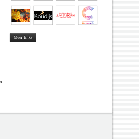
Meer links
er