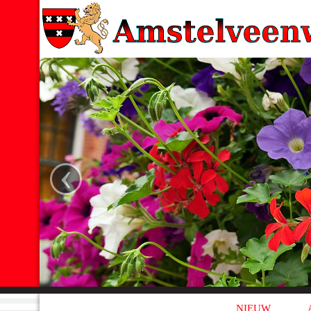
‹
NIEUW