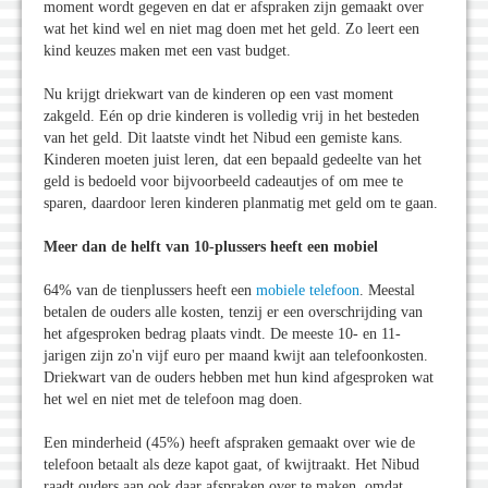
moment wordt gegeven en dat er afspraken zijn gemaakt over
wat het kind wel en niet mag doen met het geld. Zo leert een
kind keuzes maken met een vast budget.
Nu krijgt driekwart van de kinderen op een vast moment
zakgeld. Eén op drie kinderen is volledig vrij in het besteden
van het geld. Dit laatste vindt het Nibud een gemiste kans.
Kinderen moeten juist leren, dat een bepaald gedeelte van het
geld is bedoeld voor bijvoorbeeld cadeautjes of om mee te
sparen, daardoor leren kinderen planmatig met geld om te gaan.
Meer dan de helft van 10-plussers heeft een mobiel
64% van de tienplussers heeft een
mobiele telefoon
. Meestal
betalen de ouders alle kosten, tenzij er een overschrijding van
het afgesproken bedrag plaats vindt. De meeste 10- en 11-
jarigen zijn zo'n vijf euro per maand kwijt aan telefoonkosten.
Driekwart van de ouders hebben met hun kind afgesproken wat
het wel en niet met de telefoon mag doen.
Een minderheid (45%) heeft afspraken gemaakt over wie de
telefoon betaalt als deze kapot gaat, of kwijtraakt. Het Nibud
raadt ouders aan ook daar afspraken over te maken, omdat