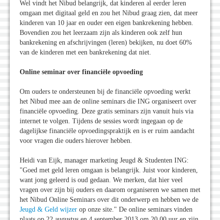
Wel vindt het Nibud belangrijk, dat kinderen al eerder leren
omgaan met digitaal geld en zou het Nibud graag zien, dat meer
kinderen van 10 jaar en ouder een eigen bankrekening hebben.
Bovendien zou het leerzaam zijn als kinderen ook zelf hun
bankrekening en afschrijvingen (leren) bekijken, nu doet 60%
van de kinderen met een bankrekening dat niet.
Online seminar over financiële opvoeding
Om ouders te ondersteunen bij de financiële opvoeding werkt
het Nibud mee aan de online seminars die ING organiseert over
financiële opvoeding. Deze gratis seminars zijn vanuit huis via
internet te volgen. Tijdens de sessies wordt ingegaan op de
dagelijkse financiële opvoedingspraktijk en is er ruim aandacht
voor vragen die ouders hierover hebben.
Heidi van Eijk, manager marketing Jeugd & Studenten ING:
"Goed met geld leren omgaan is belangrijk. Juist voor kinderen,
want jong geleerd is oud gedaan. We merken, dat hier veel
vragen over zijn bij ouders en daarom organiseren we samen met
het Nibud Online Seminars over dit onderwerp en hebben we de
Jeugd & Geld wijzer
op onze site." De online seminars vinden
plaats op 22 augustus en 4 september 2013 om 20.00 uur en zijn