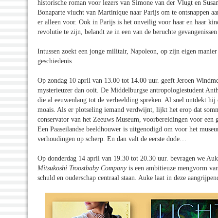
historische roman voor lezers van Simone van der Vlugt en Susan
Bonaparte vlucht van Martinique naar Parijs om te ontsnappen aan
er alleen voor. Ook in Parijs is het onveilig voor haar en haar ki
revolutie te zijn, belandt ze in een van de beruchte gevangenisse
Intussen zoekt een jonge militair, Napoleon, op zijn eigen manie
geschiedenis.
Op zondag 10 april van 13.00 tot 14.00 uur. geeft Jeroen Windmei
mysterieuzer dan ooit. De Middelburgse antropologiestudent Ant
die al eeuwenlang tot de verbeelding spreken. Al snel ontdekt hij 
moais. Als er plotseling iemand verdwijnt, lijkt het erop dat som
conservator van het Zeeuws Museum, voorbereidingen voor een gr
Een Paaseilandse beeldhouwer is uitgenodigd om voor het museu
verhoudingen op scherp. En dan valt de eerste dode…
Op donderdag 14 april van 19.30 tot 20.30 uur. bevragen we Au
Mitsukoshi Troostbaby Company
is een ambitieuze mengvorm van m
schuld en ouderschap centraal staan. Auke laat in deze aangrijpen