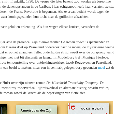
 Smit. Frankrijk, 1790. De vrouw die later bekend zou worden als Joséphine
 de slavenopstanden in de Cariben. Haar echtgenoot heeft haar verlaten, ze sta
nderen; de Franse Revolutie is begonnen. Als ze ervan beticht wordt tegen de
n waar koningsgezinden hun tocht naar de guillotine afwachten.
r naar geluk en erkenning. Als hun wegen elkaar kruisen, verandert de
jer acte de presence. Zijn nieuwe thriller
De stenen goden
is spannender en
honi Eskens doet op Paaseiland onderzoek naar de moais, de mysterieuze beeld
dat er op het eiland een felle, onderhuidse strijd woedt over de oorsprong van 
migen het niet bij discussiëren laten…In Middelburg treft Monique Fierloos,
ote tentoonstelling over ontdekkingsreiziger Jacob Roggeveen en Paaseiland.
m een beeld te maken, maar een in een nabijgelegen dorp gevonden
moai
zet d
ke Hulst over zijn nieuwe roman
De Mitsukoshi Troostbaby Company
.
De
emoires, robotverhaal, tijdreisverhaal en alternate history, waarin verlies,
de roman zowel de kracht als de beperkingen van fictie zien.