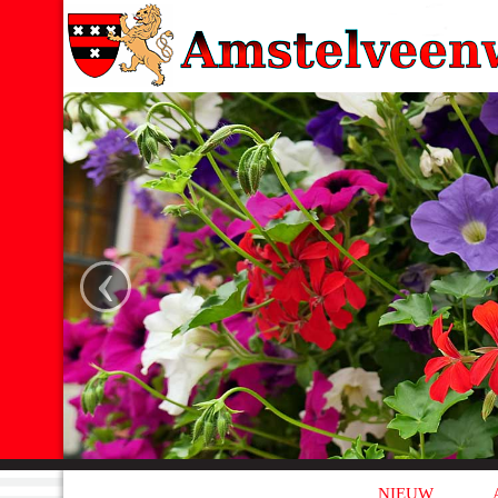
‹
NIEUW