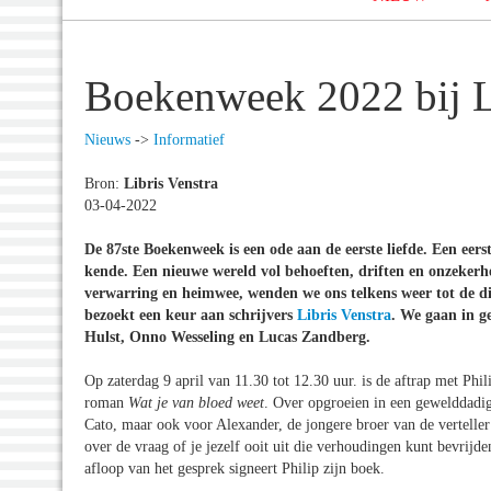
Boekenweek 2022 bij L
Nieuws
->
Informatief
Bron:
Libris Venstra
03-04-2022
De 87ste Boekenweek is een ode aan de eerste liefde. Een eerst
kende. Een nieuwe wereld vol behoeften, driften en onzeker
verwarring en heimwee, wenden we ons telkens weer tot de di
bezoekt een keur aan schrijvers
Libris Venstra
. We gaan in g
Hulst, Onno Wesseling en Lucas Zandberg.
Op zaterdag 9 april van 11.30 tot 12.30 uur. is de aftrap met P
roman
Wat je van bloed weet
. Over opgroeien in een gewelddadig
Cato, maar ook voor Alexander, de jongere broer van de vertelle
over de vraag of je jezelf ooit uit die verhoudingen kunt bevrijd
afloop van het gesprek signeert Philip zijn boek.