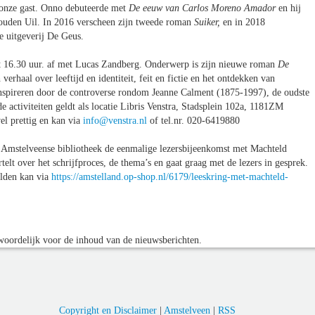
g onze gast. Onno debuteerde met
De eeuw van Carlos Moreno Amador
en hij
ouden Uil. In 2016 verscheen zijn tweede roman
Suiker,
en in 2018
e uitgeverij De Geus.
tot 16.30 uur. af met Lucas Zandberg. Onderwerp is zijn nieuwe roman
De
 verhaal over leeftijd en identiteit, feit en fictie en het ontdekken van
inspireren door de controverse rondom Jeanne Calment (1875-1997), de oudste
e activiteiten geldt als locatie Libris Venstra, Stadsplein 102a, 1181ZM
el prettig en kan via
info@venstra.nl
of tel.nr. 020-6419880
e Amstelveense bibliotheek de eenmalige lezersbijeenkomst met Machteld
rtelt over het schrijfproces, de thema’s en gaat graag met de lezers in gesprek.
elden kan via
https://amstelland.op-shop.nl/6179/leeskring-met-machteld-
oordelijk voor de inhoud van de nieuwsberichten.
Copyright en Disclaimer
|
Amstelveen
|
RSS