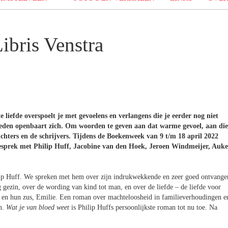
ibris Venstra
e liefde overspoelt je met gevoelens en verlangens die je eerder nog niet
heden openbaart zich. Om woorden te geven aan dat warme gevoel, aan die
chters en de schrijvers.
Tijdens de Boekenweek van 9 t/m 18 april 2022
esprek met Philip Huff, Jacobine van den Hoek, Jeroen Windmeijer, Auke
hilip Huff. We spreken met hem over zijn indrukwekkende en zeer goed ontvange
 gezin, over de wording van kind tot man, en over de liefde – de liefde voor
r en hun zus, Emilie. Een roman over machteloosheid in familieverhoudingen e
en.
Wat je van bloed weet
is Philip Huffs persoonlijkste roman tot nu toe. Na