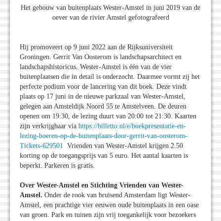
Het gebouw van buitenplaats Wester-Amstel in juni 2019 van de
oever van de rivier Amstel gefotografeerd
Hij promoveert op 9 juni 2022 aan de Rijksuniversiteit
Groningen. Gerrit Van Oosterom is landschapsarchitect en
landschapshistoricus. Wester-Amstel is één van de vier
buitenplaatsen die in detail is onderzocht. Daarmee vormt zij het
perfecte podium voor de lancering van dit boek. Deze vindt
plaats op 17 juni in de nieuwe parkzaal van Wester-Amstel,
gelegen aan Amsteldijk Noord 55 te Amstelveen. De deuren
openen om 19:30, de lezing duurt van 20:00 tot 21:30. Kaarten
zijn verkrijgbaar via
https://billetto.nl/e/boekpresentatie-en-
lezing-boeren-op-de-buitenplaats-door-gerrit-van-oosterom-
Tickets-629501
Vrienden van Wester-Amstel krijgen 2.50
korting op de toegangsprijs van 5 euro. Het aantal kaarten is
beperkt. Parkeren is gratis.
Over Wester-Amstel en Stichting Vrienden van Wester-
Amstel.
Onder de rook van bruisend Amsterdam ligt Wester-
Amstel, een prachtige vier eeuwen oude buitenplaats in een oase
van groen. Park en tuinen zijn vrij toegankelijk voor bezoekers