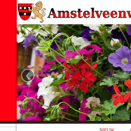
‹
NIEUW