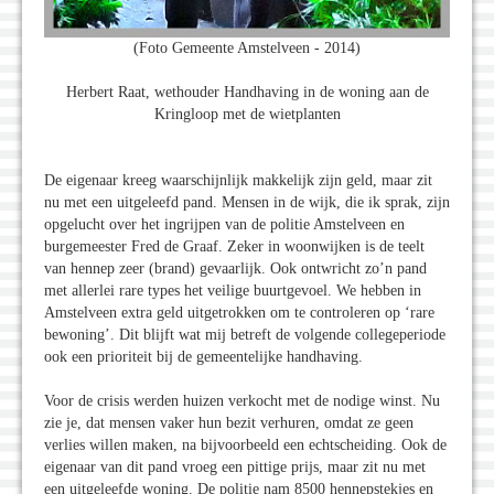
(Foto Gemeente Amstelveen - 2014)
Herbert Raat, wethouder Handhaving in de woning aan de
Kringloop met de wietplanten
De eigenaar kreeg waarschijnlijk makkelijk zijn geld, maar zit
nu met een uitgeleefd pand. Mensen in de wijk, die ik sprak, zijn
opgelucht over het ingrijpen van de politie Amstelveen en
burgemeester Fred de Graaf. Zeker in woonwijken is de teelt
van hennep zeer (brand) gevaarlijk. Ook ontwricht zo’n pand
met allerlei rare types het veilige buurtgevoel. We hebben in
Amstelveen extra geld uitgetrokken om te controleren op ‘rare
bewoning’. Dit blijft wat mij betreft de volgende collegeperiode
ook een prioriteit bij de gemeentelijke handhaving.
Voor de crisis werden huizen verkocht met de nodige winst. Nu
zie je, dat mensen vaker hun bezit verhuren, omdat ze geen
verlies willen maken, na bijvoorbeeld een echtscheiding. Ook de
eigenaar van dit pand vroeg een pittige prijs, maar zit nu met
een uitgeleefde woning. De politie nam 8500 hennepstekjes en