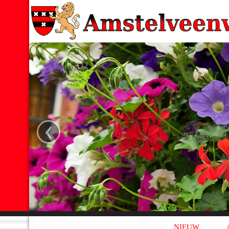
‹
NIEUW