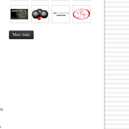
Meer links
ok
n.