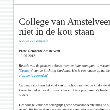
College van Amstelveen
niet in de kou staan
Nieuws
->
Gemeente
Bron:
Gemeente Amstelveen
12-06-2013
Reactie van de gemeente Amstelveen en haar standpunt in verban
'
Opstapje'
van de Stichting Cardanus. Het is een reactie op het b
afstapje is geworden'
.
Cardanus stopt aan het eind van dit schooljaar met de kindonders
kernactiviteit wijkwelzijnswerk horen. Deze programma’s bieden o
ouders.
Het college vindt het belangrijk goede opvoedondersteuning te b
staan’. Bij het zoeken naar een nieuwe aanbieder staat kwaliteit 