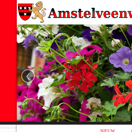
‹
NIEUW