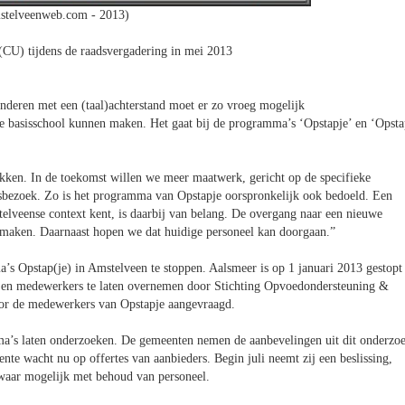
stelveenweb.com - 2013)
CU) tijdens de raadsvergadering in mei 2013
nderen met een (taal)achterstand moet er zo vroeg mogelijk
de basisschool kunnen maken. Het gaat bij de programma’s ‘Opstapje’ en ‘Opsta
kken. In de toekomst willen we meer maatwerk, gericht op de specifieke
uisbezoek. Zo is het programma van Opstapje oorspronkelijk ook bedoeld. Een
telveense context kent, is daarbij van belang. De overgang naar een nieuwe
e maken. Daarnaast hopen we dat huidige personeel kan doorgaan.”
s Opstap(je) in Amstelveen te stoppen. Aalsmeer is op 1 januari 2013 gestopt
a en medewerkers te laten overnemen door Stichting Opvoedondersteuning &
oor de medewerkers van Opstapje aangevraagd.
’s laten onderzoeken. De gemeenten nemen de aanbevelingen uit dit onderzo
te wacht nu op offertes van aanbieders. Begin juli neemt zij een beslissing,
waar mogelijk met behoud van personeel.