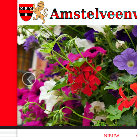
‹
NIEUW