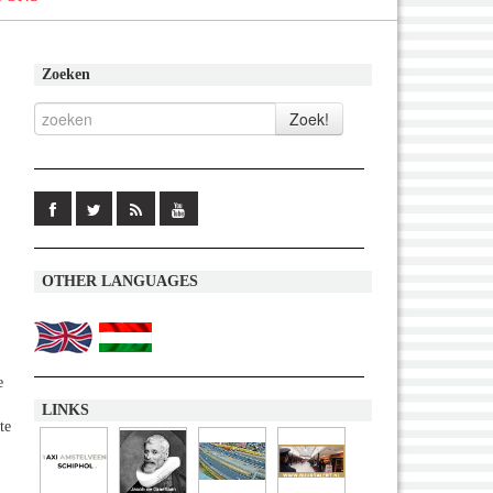
Zoeken
OTHER LANGUAGES
e
LINKS
te