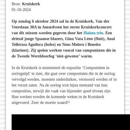
Bron:
Kruiskerk
01-10-2024
Op zondag 6 oktober 2024 zal in de Kruiskerk, Van der
Veerelaan 30A in Amstelveen het eerste Kruiskerkconcert
van dit seizoen worden gegeven door het
Haizea trio
. Een
drietal jonge Spaanse blazers, Gina Vata Léon (fluit), Anai
Telletxea Aguilera (hobo) en Neus Molero i Beneito
(klarinet). Zij spelen werken vooral van componisten die in
de Tweede Wereldoorlog ‘niet-gewenst’ waren.
In de Kruiskerk is momenteel de expositie ‘Componisten in
oorlogstijd’ te zien, die gaat over componisten die in de oorlog
vervolgd werden, moesten onderduiken, vermoord werden of in
het verzet zaten. Na de oorlog wist bijna niemand van hun
composities, terwijl die vaak van bijzonder goed niveau zijn.
Hun werken worden de komende weken in de Kruiskerk
uitgevoerd. Zeer de moeite waard!!