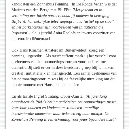
kandidaten een Zonnehuis Penning. In De Ronde Venen was dat
Marinus van den Berge met BlijFFit.
'Met je team en in
verbinding met lokale partners houd jij ouderen in beweging.
BlijFFit: het wekelijkse televisieprogramma ‘actief op de stoel’
en het parkencircuit zijn voorbeelden van initiatieven die
inspireren'
- aldus jurylid Anita Roelofs en tevens voorzitter van
de centrale cliëntenraad.
Ook Hans Kraamer, Amsterdam Buitenveldert, kreeg een
penning uitgereikt: “Als taxichauffeur maak jij het verschil voor
deelnemers van het ontmoetingscentrum voor ouderen met
dementie. Jij stelt er eer in deze kwetsbare groep blij te maken:
creatief, initiatiefrijk en mensgericht. Een aantal deelnemers van
het ontmoetingscentrum was bij de feestelijke uitreiking om dit
mooie moment met Hans te kunnen delen.
En als laatste Ingrid Strating, Ouder-Amstel.
'Al jarenlang
organiseert de Riki Stichting activiteiten om ontmoetingen tussen
kwetsbare ouderen en kinderen te stimuleren: gezellige
betekenisvolle momenten waar iedereen erg naar uitkijkt. De
Zonnehuis Penning is een erkenning voor jouw bijzondere inzet.'