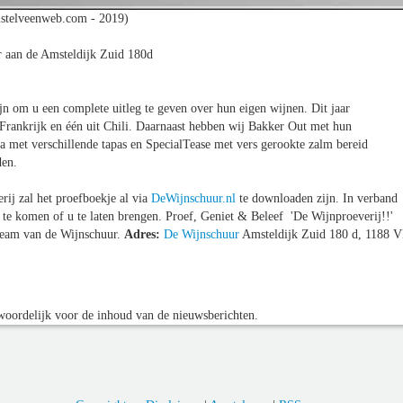
stelveenweb.com - 2019)
 aan de Amsteldijk Zuid 180d
jn om u een complete uitleg te geven over hun eigen wijnen. Dit jaar
t Frankrijk en één uit Chili. Daarnaast hebben wij Bakker Out met hun
 met verschillende tapas en SpecialTease met vers gerookte zalm bereid
den.
ij zal het proefboekje al via
DeWijnschuur.nl
te downloaden zijn. In verband
 te komen of u te laten brengen. Proef, Geniet & Beleef 'De Wijnproeverij!!'
 Team van de Wijnschuur.
Adres:
De Wijnschuur
Amsteldijk Zuid 180 d, 1188 
oordelijk voor de inhoud van de nieuwsberichten.