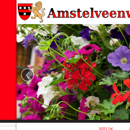
‹
NIEUW