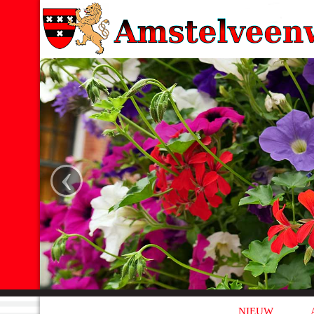
‹
NIEUW