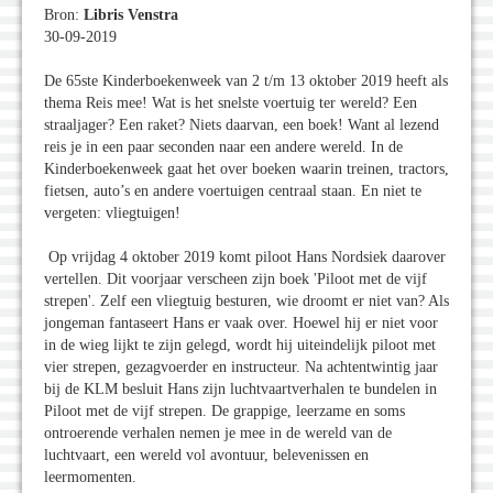
Bron:
Libris Venstra
30-09-2019
De 65ste Kinderboekenweek van 2 t/m 13 oktober 2019 heeft als
thema Reis mee! Wat is het snelste voertuig ter wereld? Een
straaljager? Een raket? Niets daarvan, een boek! Want al lezend
reis je in een paar seconden naar een andere wereld. In de
Kinderboekenweek gaat het over boeken waarin treinen, tractors,
fietsen, auto’s en andere voertuigen centraal staan. En niet te
vergeten: vliegtuigen!
Op vrijdag 4 oktober 2019 komt piloot Hans Nordsiek daarover
vertellen. Dit voorjaar verscheen zijn boek 'Piloot met de vijf
strepen'. Zelf een vliegtuig besturen, wie droomt er niet van? Als
jongeman fantaseert Hans er vaak over. Hoewel hij er niet voor
in de wieg lijkt te zijn gelegd, wordt hij uiteindelijk piloot met
vier strepen, gezagvoerder en instructeur. Na achtentwintig jaar
bij de KLM besluit Hans zijn luchtvaartverhalen te bundelen in
Piloot met de vijf strepen. De grappige, leerzame en soms
ontroerende verhalen nemen je mee in de wereld van de
luchtvaart, een wereld vol avontuur, belevenissen en
leermomenten.