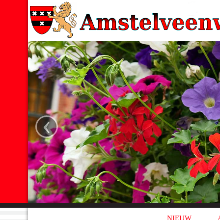
‹
NIEUW