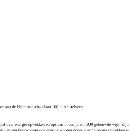
er aan de Heemraadschapslaan 100 in Amstelveen
aat over energie opwekken en opslaan in een jaren 1930 gebouwde wijk. Zijn
dak van een huurwoning ook energie worden opgeslagen? Energie opwekken is