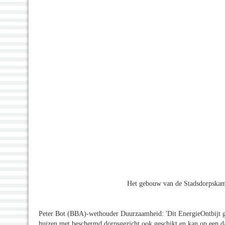
Het gebouw van de Stadsdorpskam
Peter Bot (BBA)-wethouder Duurzaamheid: 'Dit EnergieOntbijt g
huizen met beschermd dorpsgezicht ook geschikt en kan op een 