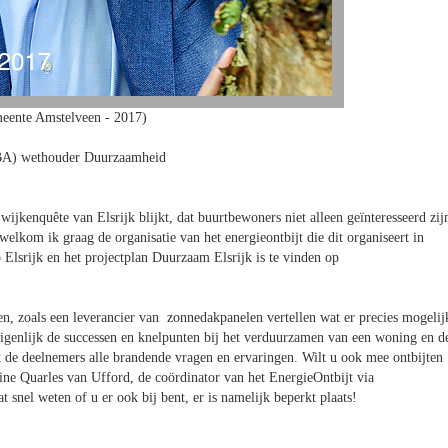
eente Amstelveen - 2017)
BA) wethouder Duurzaamheid
wijkenquête van Elsrijk blijkt, dat buurtbewoners niet alleen geïnteresseerd zij
lkom ik graag de organisatie van het energieontbijt die dit organiseert in
Elsrijk en het projectplan Duurzaam Elsrijk is te vinden op
en, zoals een leverancier van zonnedakpanelen vertellen wat er precies mogelij
igenlijk de successen en knelpunten bij het verduurzamen van een woning en d
de deelnemers alle brandende vragen en ervaringen. Wilt u ook mee ontbijten
ine Quarles van Ufford, de coördinator van het EnergieOntbijt via
t snel weten of u er ook bij bent, er is namelijk beperkt plaats!