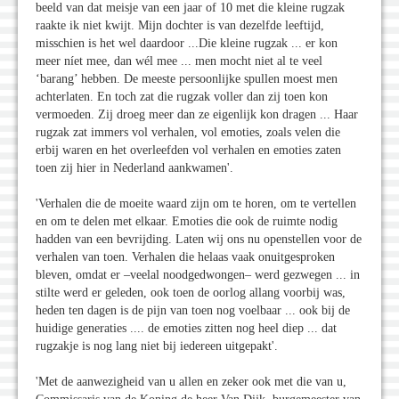
beeld van dat meisje van een jaar of 10 met die kleine rugzak
raakte ik niet kwijt. Mijn dochter is van dezelfde leeftijd,
misschien is het wel daardoor ...Die kleine rugzak ... er kon
meer níet mee, dan wél mee ... men mocht niet al te veel
‘barang’ hebben. De meeste persoonlijke spullen moest men
achterlaten. En toch zat die rugzak voller dan zij toen kon
vermoeden. Zij droeg meer dan ze eigenlijk kon dragen ... Haar
rugzak zat immers vol verhalen, vol emoties, zoals velen die
erbij waren en het overleefden vol verhalen en emoties zaten
toen zij hier in Nederland aankwamen'.
'Verhalen die de moeite waard zijn om te horen, om te vertellen
en om te delen met elkaar. Emoties die ook de ruimte nodig
hadden van een bevrijding. Laten wij ons nu openstellen voor de
verhalen van toen. Verhalen die helaas vaak onuitgesproken
bleven, omdat er –veelal noodgedwongen– werd gezwegen ... in
stilte werd er geleden, ook toen de oorlog allang voorbij was,
heden ten dagen is de pijn van toen nog voelbaar ... ook bij de
huidige generaties .... de emoties zitten nog heel diep ... dat
rugzakje is nog lang niet bij iedereen uitgepakt'.
'Met de aanwezigheid van u allen en zeker ook met die van u,