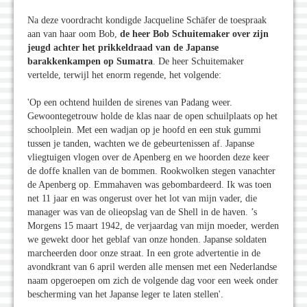
Na deze voordracht kondigde Jacqueline Schäfer de toespraak
aan van haar oom Bob,
de heer Bob Schuitemaker over zijn
jeugd achter het prikkeldraad van de Japanse
barakkenkampen op Sumatra
. De heer Schuitemaker
vertelde, terwijl het enorm regende, het volgende:
'Op een ochtend huilden de sirenes van Padang weer.
Gewoontegetrouw holde de klas naar de open schuilplaats op het
schoolplein. Met een wadjan op je hoofd en een stuk gummi
tussen je tanden, wachten we de gebeurtenissen af. Japanse
vliegtuigen vlogen over de Apenberg en we hoorden deze keer
de doffe knallen van de bommen. Rookwolken stegen vanachter
de Apenberg op. Emmahaven was gebombardeerd. Ik was toen
net 11 jaar en was ongerust over het lot van mijn vader, die
manager was van de olieopslag van de Shell in de haven. ’s
Morgens 15 maart 1942, de verjaardag van mijn moeder, werden
we gewekt door het geblaf van onze honden. Japanse soldaten
marcheerden door onze straat. In een grote advertentie in de
avondkrant van 6 april werden alle mensen met een Nederlandse
naam opgeroepen om zich de volgende dag voor een week onder
bescherming van het Japanse leger te laten stellen'.