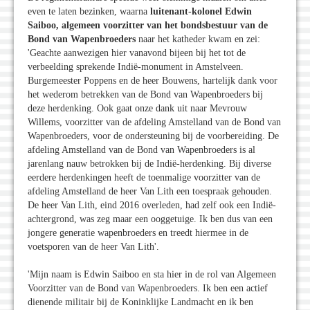
even te laten bezinken, waarna
luitenant-kolonel Edwin
Saiboo, algemeen voorzitter van het bondsbestuur van de
Bond van Wapenbroeders
naar het katheder kwam en zei:
'Geachte aanwezigen hier vanavond bijeen bij het tot de
verbeelding sprekende Indië-monument in Amstelveen.
Burgemeester Poppens en de heer Bouwens, hartelijk dank voor
het wederom betrekken van de Bond van Wapenbroeders bij
deze herdenking. Ook gaat onze dank uit naar Mevrouw
Willems, voorzitter van de afdeling Amstelland van de Bond van
Wapenbroeders, voor de ondersteuning bij de voorbereiding. De
afdeling Amstelland van de Bond van Wapenbroeders is al
jarenlang nauw betrokken bij de Indië-herdenking. Bij diverse
eerdere herdenkingen heeft de toenmalige voorzitter van de
afdeling Amstelland de heer Van Lith een toespraak gehouden.
De heer Van Lith, eind 2016 overleden, had zelf ook een Indië-
achtergrond, was zeg maar een ooggetuige. Ik ben dus van een
jongere generatie wapenbroeders en treedt hiermee in de
voetsporen van de heer Van Lith'.
'Mijn naam is Edwin Saiboo en sta hier in de rol van Algemeen
Voorzitter van de Bond van Wapenbroeders. Ik ben een actief
dienende militair bij de Koninklijke Landmacht en ik ben