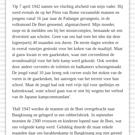
'Op 7 april 1942 namen we vluchtig afscheid van mijn vader. Hij
werd evenals de op het Plein van Rome verzamelde mannen en
jongens vanaf 16 jaar naar de Padangse gevangenis, in de
volksmond De Boei genoemd, afgemarcheerd. Mijn moeder,
zusje en ik meldden ons bij het missiecomplex, bestaande uit een
diversiteit aan scholen. Geen van ons had toen het idee dat deze
logeerpartij 40 maanden zou duren. De eerste dagen werden er
in overal vuurtjes gestookt voor het koken van de maaltijd. Maar
al gauw kwam er een gaarkeuken, waar met corveedienst de
avondmaaltijd voor het hele kamp werd gekookt. Ook werden
door andere corveeërs de toiletten en badkamers schoongemaakt.
De jeugd vanaf 10 jaar kreeg ook corvee zoals het stoken van de
vuren in de gaarkeuken, het aanvegen van het terrein voor hun
school. Maar de jeugd had ook veel vrije tijd voor spelletjes en
kattenkwaad, want school gaan was er niet bij wegens het verbod
van de Japanse kampcommandant'.
'Half 1943 werden de mannen uit de Boei overgebracht naar
Bangkinang en gelegerd in een rubberfabriek. In september
moesten de 2300 vrouwen en kinderen lopend naar de Boei, wat
ons volgende kamp werd. Gelukkig duurde dit maar enkele
maanden daar ons barakkenkamp in Bangkinang nog niet gereed