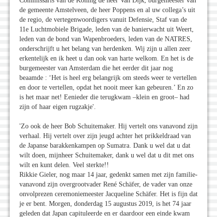
Commissaris van de Koning de heer Van Dijk, burgemeester van
de gemeente Amstelveen, de heer Poppens en al uw collega’s uit
de regio, de vertegenwoordigers vanuit Defensie, Staf van de
11e Luchtmobiele Brigade, leden van de banierwacht uit Weert,
leden van de bond van Wapenbroeders, leden van de NATRES,
onderschrijft u het belang van herdenken. Wij zijn u allen zeer
erkentelijk en ik heet u dan ook van harte welkom. En het is de
burgemeester van Amsterdam die het eerder dit jaar nog
beaamde : ‘Het is heel erg belangrijk om steeds weer te vertellen
en door te vertellen, opdat het nooit meer kan gebeuren.’ En zo
is het maar net! Eenieder die terugkwam –klein en groot– had
zijn of haar eigen rugzakje'.
'Zo ook de heer Bob Schuitemaker. Hij vertelt ons vanavond zijn
verhaal. Hij vertelt over zijn jeugd achter het prikkeldraad van
de Japanse barakkenkampen op Sumatra. Dank u wel dat u dat
wilt doen, mijnheer Schuitemaker, dank u wel dat u dit met ons
wilt en kunt delen. Veel sterkte!!
Rikkie Gieler, nog maar 14 jaar, gedenkt samen met zijn familie-
vanavond zijn overgrootvader René Schäfer, de vader van onze
onvolprezen ceremoniemeester Jacqueline Schäfer. Het is fijn dat
je er bent. Morgen, donderdag 15 augustus 2019, is het 74 jaar
geleden dat Japan capituleerde en er daardoor een einde kwam