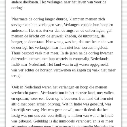
andere dierbaren. Het verlangen naar het leven van voor de
oorlog'.
'Naarmate de oorlog langer duurde, klampten mensen zich
steviger aan hun verlangen vast. Verlangen voedde hun hoop en
andersom. Het was sterker dan de angst en de ontberingen, gaf
mensen de kracht om de gruwelijkheden, de uitputting, de
honger, te doorstaan. Hoe wrang was het, dat met het einde van
de oorlog, het verlangen naar huis niet kon worden ingelost.
Thuis bestond vaak niet meer. In de jaren na de oorlog kwamen
duizenden mensen met hun wortels in voormalig Nederlands-
Indië naar Nederland. Het land waarin zij waren opgegroeid,
was ver achter de horizon verdwenen en zagen zij vaak niet meer
terug'.
'Ook in Nederland waren het verlangen en hoop die mensen
veerkracht gaven. Veerkracht om in het nieuwe land, met vallen
en opstaan, weer een leven op te bouwen. Een land dat hen niet
altijd met open armen ontving. Wat in Indië was gebeurd, was
letterlijk ver weg. Het was geen onwil, maar ik denk dat het
lastig was om ons een voorstelling te maken van wat er in Indië
was gebeurd. Gelukkig is dat inmiddels veranderd en is er meer
erkenning gekomen voor wat mensen in voormalig Nederlandse-