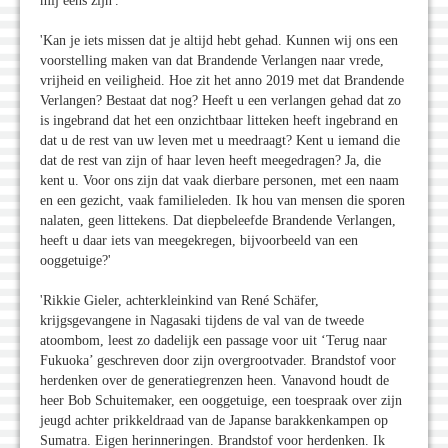
mij eens zijn'.
'Kan je iets missen dat je altijd hebt gehad. Kunnen wij ons een
voorstelling maken van dat Brandende Verlangen naar vrede,
vrijheid en veiligheid. Hoe zit het anno 2019 met dat Brandende
Verlangen? Bestaat dat nog? Heeft u een verlangen gehad dat zo
is ingebrand dat het een onzichtbaar litteken heeft ingebrand en
dat u de rest van uw leven met u meedraagt? Kent u iemand die
dat de rest van zijn of haar leven heeft meegedragen? Ja, die
kent u. Voor ons zijn dat vaak dierbare personen, met een naam
en een gezicht, vaak familieleden. Ik hou van mensen die sporen
nalaten, geen littekens. Dat diepbeleefde Brandende Verlangen,
heeft u daar iets van meegekregen, bijvoorbeeld van een
ooggetuige?'
'Rikkie Gieler, achterkleinkind van René Schäfer,
krijgsgevangene in Nagasaki tijdens de val van de tweede
atoombom, leest zo dadelijk een passage voor uit ‘Terug naar
Fukuoka’ geschreven door zijn overgrootvader. Brandstof voor
herdenken over de generatiegrenzen heen. Vanavond houdt de
heer Bob Schuitemaker, een ooggetuige, een toespraak over zijn
jeugd achter prikkeldraad van de Japanse barakkenkampen op
Sumatra. Eigen herinneringen. Brandstof voor herdenken. Ik