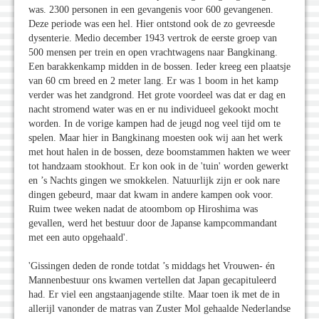
was. 2300 personen in een gevangenis voor 600 gevangenen.
Deze periode was een hel. Hier ontstond ook de zo gevreesde
dysenterie. Medio december 1943 vertrok de eerste groep van
500 mensen per trein en open vrachtwagens naar Bangkinang.
Een barakkenkamp midden in de bossen. Ieder kreeg een plaatsje
van 60 cm breed en 2 meter lang. Er was 1 boom in het kamp
verder was het zandgrond. Het grote voordeel was dat er dag en
nacht stromend water was en er nu individueel gekookt mocht
worden. In de vorige kampen had de jeugd nog veel tijd om te
spelen. Maar hier in Bangkinang moesten ook wij aan het werk
met hout halen in de bossen, deze boomstammen hakten we weer
tot handzaam stookhout. Er kon ook in de 'tuin' worden gewerkt
en ’s Nachts gingen we smokkelen. Natuurlijk zijn er ook nare
dingen gebeurd, maar dat kwam in andere kampen ook voor.
Ruim twee weken nadat de atoombom op Hiroshima was
gevallen, werd het bestuur door de Japanse kampcommandant
met een auto opgehaald'.
'Gissingen deden de ronde totdat ’s middags het Vrouwen- én
Mannenbestuur ons kwamen vertellen dat Japan gecapituleerd
had. Er viel een angstaanjagende stilte. Maar toen ik met de in
allerijl vanonder de matras van Zuster Mol gehaalde Nederlandse