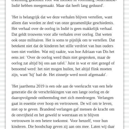
Indië hebben meegemaakt. Maar dat heeft lang geduurd'.
'Het is belangrijk dat we deze verhalen blijven vertellen, want
alleen dan worden ze deel van onze gezamenlijke geschiedenis.
Het verhaal over de oorlog in Indië is geen makkelijk verhaal.
Dat geldt trouwens voor alle verhalen over oorlog. Dat weten
ook onze militairen. Het is soms te pijnlijk om te vertellen. Dat
betekent niet dat de kinderen het stille verdriet van hun ouders
toen niet voelden. Wat mij raakte, was hoe Adriaan van Dis het
eens zei: 'Over de oorlog werd thuis niet gesproken, maar de
oorlog zat altijd bij ons aan tafel.' Juist in wat er niet gezegd of
benoemd werd: het niet mogen huilen, het altijd flink moeten
zijn, want 'hij' had de. Het zinnetje werd nooit afgemaakt'.
'Het jaarthema 2019 is een ode aan de veerkracht van een hele
generatie die de verschrikkingen van een lange oorlog en de
daaropvolgende ontheemding met zich meedroegen. Verlangen
gaat in essentie over hoop en vertrouwen. De wil om te leven,
niet op te geven. Brandend verlangen gaf mensen de kracht om
de onvrijheid en het geweld te weerstaan en te blijven
vertrouwen in een betere toekomst. Voor henzelf, voor hun
kinderen. Die boodschap geven zij aan ons mee. Laten wij daar