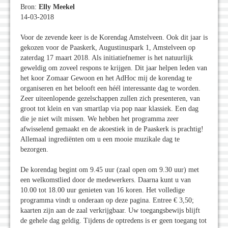
Bron:
Elly Meekel
14-03-2018
Voor de zevende keer is de Korendag Amstelveen. Ook dit jaar is
gekozen voor de Paaskerk, Augustinuspark 1, Amstelveen op
zaterdag 17 maart 2018. Als initiatiefnemer is het natuurlijk
geweldig om zoveel respons te krijgen. Dit jaar helpen leden van
het koor Zomaar Gewoon en het AdHoc mij de korendag te
organiseren en het belooft een héél interessante dag te worden.
Zeer uiteenlopende gezelschappen zullen zich presenteren, van
groot tot klein en van smartlap via pop naar klassiek. Een dag
die je niet wilt missen. We hebben het programma zeer
afwisselend gemaakt en de akoestiek in de Paaskerk is prachtig!
Allemaal ingrediënten om u een mooie muzikale dag te
bezorgen.
De korendag begint om 9.45 uur (zaal open om 9.30 uur) met
een welkomstlied door de medewerkers. Daarna kunt u van
10.00 tot 18.00 uur genieten van 16 koren. Het volledige
programma vindt u onderaan op deze pagina. Entree € 3,50;
kaarten zijn aan de zaal verkrijgbaar. Uw toegangsbewijs blijft
de gehele dag geldig. Tijdens de optredens is er geen toegang tot