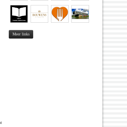
Meer links
at