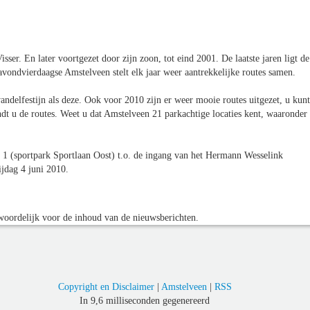
er. En later voortgezet door zijn zoon, tot eind 2001. De laatste jaren ligt de
avondvierdaagse Amstelveen stelt elk jaar weer aantrekkelijke routes samen.
wandelfestijn als deze. Ook voor 2010 zijn er weer mooie routes uitgezet, u kunt
dt u de routes. Weet u dat Amstelveen 21 parkachtige locaties kent, waaronder
an 1 (sportpark Sportlaan Oost) t.o. de ingang van het Hermann Wesselink
jdag 4 juni 2010.
oordelijk voor de inhoud van de nieuwsberichten.
Copyright en Disclaimer
|
Amstelveen
|
RSS
In 9,6 milliseconden gegenereerd