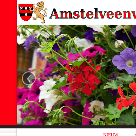
‹
NIEUW