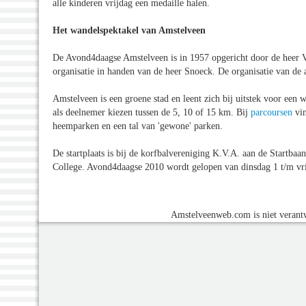
alle kinderen vrijdag een medaille halen.
Het wandelspektakel van Amstelveen
De Avond4daagse Amstelveen is in 1957 opgericht door de heer Viss
organisatie in handen van de heer Snoeck. De organisatie van de 
Amstelveen is een groene stad en leent zich bij uitstek voor een 
als deelnemer kiezen tussen de 5, 10 of 15 km. Bij
parcoursen
vin
heemparken en een tal van 'gewone' parken.
De startplaats is bij de korfbalvereniging K.V.A. aan de Startba
College. Avond4daagse 2010 wordt gelopen van dinsdag 1 t/m vri
Amstelveenweb.com is niet verantw