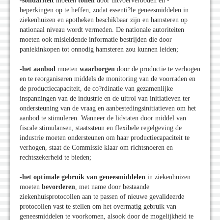
-solidariteit
moeten
tonen
door uitvoerverboden en -
beperkingen op te heffen, zodat essenti?le geneesmiddelen in
ziekenhuizen en apotheken beschikbaar zijn en hamsteren op
nationaal niveau wordt vermeden. De nationale autoriteiten
moeten ook misleidende informatie bestrijden die door
paniekinkopen tot onnodig hamsteren zou kunnen leiden;
-het aanbod
moeten
waarborgen
door de productie te verhogen
en te reorganiseren middels de monitoring van de voorraden en
de productiecapaciteit, de co?rdinatie van gezamenlijke
inspanningen van de industrie en de uitrol van initiatieven ter
ondersteuning van de vraag en aanbestedingsinitiatieven om het
aanbod te stimuleren. Wanneer de lidstaten door middel van
fiscale stimulansen, staatssteun en flexibele regelgeving de
industrie moeten ondersteunen om haar productiecapaciteit te
verhogen, staat de Commissie klaar om richtsnoeren en
rechtszekerheid te bieden;
-het optimale gebruik van geneesmiddelen
in ziekenhuizen
moeten
bevorderen
, met name door bestaande
ziekenhuisprotocollen aan te passen of nieuwe gevalideerde
protocollen vast te stellen om het overmatig gebruik van
geneesmiddelen te voorkomen, alsook door de mogelijkheid te