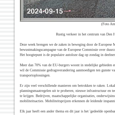
(Foto Am
Rustig verkeer in het centrum van Den
Deze week brengen we de zaken in beweging door de Europese Mobi
bewustmakingscampagne van de Europese Commissie over duurzame s
Het hoogtepunt is de populaire autoloze dag op zondag in deelne
Meer dan 70% van de EU-burgers woont in stedelijke gebieden en
wil de Commissie gedragsverandering aanmoedigen ten gunste van 
transportoplossingen.
Er zijn veel verschillende manieren om betrokken te raken. Lo
planningsmaatregelen uit te proberen, nieuwe infrastructuur en t
te krijgen. Bedrijven, maatschappelijke organisaties, onderwijs
mobiliteitsacties. Mobiliteitsprijzen erkennen de leidende inspan
Elk jaar heeft een ander thema en dit jaar is het 'gedeelde open