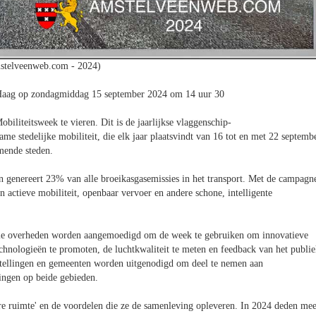
stelveenweb.com - 2024)
 Haag op zondagmiddag 15 september 2024 om 14 uur 30
liteitsweek te vieren. Dit is de jaarlijkse vlaggenschip-
tedelijke mobiliteit, die elk jaar plaatsvindt van 16 tot en met 22 septembe
mende steden.
 genereert 23% van alle broeikasgasemissies in het transport. Met de campagn
actieve mobiliteit, openbaar vervoer en andere schone, intelligente
kale overheden worden aangemoedigd om de week te gebruiken om innovatieve
echnologieën te promoten, de luchtkwaliteit te meten en feedback van het publi
instellingen en gemeenten worden uitgenodigd om deel te nemen aan
ningen op beide gebieden.
bare ruimte' en de voordelen die ze de samenleving opleveren. In 2024 deden me