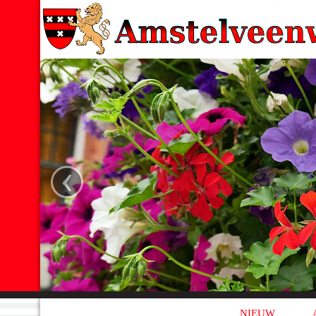
‹
NIEUW