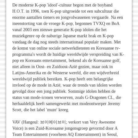
De moderne K-pop 'idool'-cultuur begon met de boyband
H.O.T. in 1996, toen K-pop uitgroeide tot een subcultuur die
enorme aantallen tieners en jongvolwassenen vergaarde. Na een
ineenstorting van de vroege K-pop, begonnen TVXQ en BoA
vanaf 2003 een nieuwe generatie K-pop idolen die het
muziekgenre op de naburige Japanse markt brak en K-pop
vandaag de dag nog steeds internationaal populair maken. Met
de komst van online sociale netwerkdiensten en Koreaanse tv-
programma's wordt de huidige wereldwijde verspreiding van K-
pop en Koreaans entertainment, bekend als de Koreaanse golf,
niet alleen in Oost- en Zuidoost-Azië gezien, maar ook in
Latijns-Amerika en de Westerse wereld, die een wijdverbreid
wereldwijd publiek bereiken. K-pop heeft een belangrijke
invloed op de mode in Azië, waar de trends van idolen worden
gevolgd door een jong publiek. Sommige idolen hebben de
status van mode-iconen verworven, zoals G-Dragonen CL, die
herhaaldelijk heeft samengewerkt met modeontwerper Jeremy
Scott, die het label 'muze' kreeg.
VAV (Hangeul: 브이에이브이; verkort van Very Awesome
Voice) is een Zuid-Koreaanse jongensgroep gevormd door A
Team Entertainment (voorheen AQ Entertainment) in Seoul,