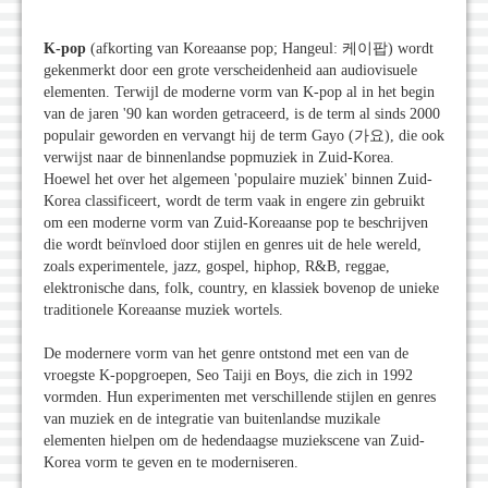
K-pop
(afkorting van Koreaanse pop; Hangeul: 케이팝) wordt
gekenmerkt door een grote verscheidenheid aan audiovisuele
elementen. Terwijl de moderne vorm van K-pop al in het begin
van de jaren '90 kan worden getraceerd, is de term al sinds 2000
populair geworden en vervangt hij de term Gayo (가요), die ook
verwijst naar de binnenlandse popmuziek in Zuid-Korea.
Hoewel het over het algemeen 'populaire muziek' binnen Zuid-
Korea classificeert, wordt de term vaak in engere zin gebruikt
om een moderne vorm van Zuid-Koreaanse pop te beschrijven
die wordt beïnvloed door stijlen en genres uit de hele wereld,
zoals experimentele, jazz, gospel, hiphop, R&B, reggae,
elektronische dans, folk, country, en klassiek bovenop de unieke
traditionele Koreaanse muziek wortels.
De modernere vorm van het genre ontstond met een van de
vroegste K-popgroepen, Seo Taiji en Boys, die zich in 1992
vormden. Hun experimenten met verschillende stijlen en genres
van muziek en de integratie van buitenlandse muzikale
elementen hielpen om de hedendaagse muziekscene van Zuid-
Korea vorm te geven en te moderniseren.