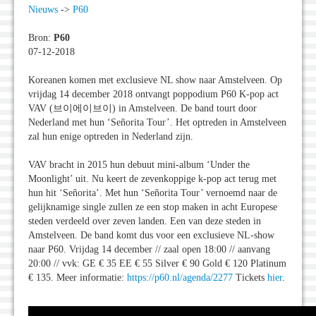
Nieuws
->
P60
Bron:
P60
07-12-2018
Koreanen komen met exclusieve NL show naar Amstelveen. Op
vrijdag 14 december 2018 ontvangt poppodium P60 K-pop act
VAV (브이에이브이) in Amstelveen. De band tourt door
Nederland met hun ‘Señorita Tour’. Het optreden in Amstelveen
zal hun enige optreden in Nederland zijn.
VAV bracht in 2015 hun debuut mini-album ‘Under the
Moonlight’ uit. Nu keert de zevenkoppige k-pop act terug met
hun hit ‘Señorita’. Met hun ‘Señorita Tour’ vernoemd naar de
gelijknamige single zullen ze een stop maken in acht Europese
steden verdeeld over zeven landen. Een van deze steden in
Amstelveen. De band komt dus voor een exclusieve NL-show
naar P60. Vrijdag 14 december // zaal open 18:00 // aanvang
20:00 // vvk: GE € 35 EE € 55 Silver € 90 Gold € 120 Platinum
€ 135. Meer informatie:
https://p60.nl/agenda/2277
Tickets
hier
.