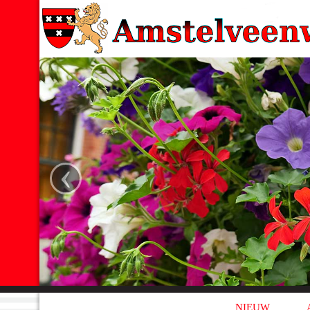
‹
NIEUW