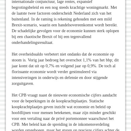
internationale conjunctuur, lage rentes, expansief
begrotingsbeleid en een nog steeds krachtige woningmarkt. Met
de laatste twee factoren onderscheidt Nederland zich van het
buitenland. In de raming is rekening gehouden met een mild
Brexit-scenario, waarin een handelsovereenkomst wordt bereikt.
De schadelijke gevolgen voor de economie kunnen sterk oplopen
bij een chaotische Brexit of bij een tegenvallend
onderhandelingsresultaat.
Het overheidssaldo verbetert niet ondanks dat de economie op
stoom is. Vorig jaar bedroeg het overschot 1,1% van het bbp; dit
jaar komt dat uit op 0,7% en volgend jaar op 0,9%. De toch al
florissante economie wordt verder gestimuleerd via
intensiveringen in onderwijs en defensie en door stijgende
zorguitgaven.
Het CPB vraagt naast de nieuwste economische cijfers aandacht
voor de beperkingen in de koopkrachtplaatjes. Statische
koopkrachtplaatjes geven inzicht wat economie en beleid op
hoofdlijnen voor mensen betekenen, maar zijn minder geschikt
voor een vertaling naar de privé portemonnee waarschuwt het
CPB. Met beleid kan de spreiding in de inkomensverdeling
worden omgebogen, maar het sturen op precieze cijfers achter de