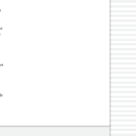
n
or
r
et
l
de