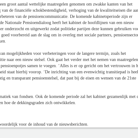
e een groot aantal wettelijke maatregelen genomen om zwakke kanten van het
g van de financiële schokbestendigheid, verhoging van de kwaliteitseisen die aa
verbeteren van de pensioencommunicatie. De komende kabinetsperiode zijn er
 de Nationale Pensioendialoog heeft het kabinet de hoofdlijnen van een nieuw
rder onderzocht en uitgewerkt zodat politieke partijen deze kunnen gebruiken vo
goed voorbereid aan de slag om in overleg met sociale partners, pensioensecto
ken.
an mogelijkheden voor verbeteringen voor de langere termijn, zoals het
tie naar een nieuw stelsel. Ook gaat het verder met het nemen van maatregelen
 pensioenpotjes samen te voegen. ‘Alles is er op gericht om het vertrouwen in h
id staat hierbij voorop. ‘De inrichting van een evenwichtig transitiepad is hee
g en transparant pensioenstelsel, dat past bij de eisen en wensen van de 21ste
lematiek van fondsen. Ook de komende periode zal het kabinet gezamenlijk met 
den hoe de dekkingsgraden zich ontwikkelen.
oordelijk voor de inhoud van de nieuwsberichten.