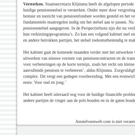
Versterken.
Staatssecretaris Klijnsma heeft de afgelopen period
huidige pensioenstelsel te versterken. Onder meer door vergrotin
bestuur en toezicht van pensioenfondsen worden gesteld en het 
fundamentele maatregelen nodig om het stelsel aan te passen. Na
pensioenstelsel aangegeven. In de Perspectiefnota zijn die nu ve
hun verkiezingsprogramma’s. Zo kan een volgend kabinet snel en 
en andere betrokken partijen, het stelsel toekomstbestendig te ma
Het kabinet gaat de komende maanden verder met het uitwerken v
uitwerken van nieuwe vormen van pensioencontracten en de transi
voor verbeteringen op de korte termijn, zoals het recht om kleine
aanvullende pensioen te verbeteren’, aldus Klijnsma. Zorgvuldighe
complex. Dit vergt een gedegen voorbereiding. Met een evenwichti
eeuw. Voor oud en jong.’
Het kabinet heeft uiteraard oog voor de huidige financiële prob
andere partijen de vinger aan de pols houden en in de gaten hou
Amstelveenweb.com is niet verantw