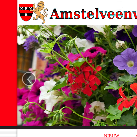
‹
NIEUW