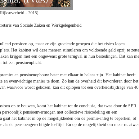
Rijksoverheid - 2015)
ecretaris van Sociale Zaken en Werkgelegenheid
ullend pensioen op, maar er zijn groeiende groepen die het risico lopen
’ers. Het kabinet wil deze mensen stimuleren om voldoende geld opzij te zett
aken krijgen met een ongewenst grote terugval in hun bestedingen. Dat kan me
 tot een pensioenplicht.
premies en pensioenopbouw beter met elkaar in balans zijn. Het kabinet heeft
ke en evenwichtige manier te doen. Zo kan de overheid dit bevorderen door het
 van waarvoor wordt gekozen, kan dit oplopen tot een overheidsbijdrage van 40
sioen op te bouwen, komt het kabinet tot de conclusie, dat twee door de SER
en persoonlijk pensioenvermogen met collectieve risicodeling en een
ta gaat het kabinet in op de mogelijkheden om de premie-inleg te beperken, of
se als de pensioengerechtigde leeftijd. En op de mogelijkheid om meer maatwe