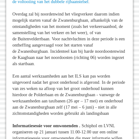
de voltooiing van het dubbele rijbaanstelsel
.
Overdag zal bij noordenwind het vliegverkeer daarom indien
mogelijk starten vanaf de Zwanenburgbaan, afhankelijk van de
omstandigheden van het moment (zoals het verkeersaanbod, de
samenstelling van het verkeer en het weer), of van
de Buitenveldertbaan. Voor nachtvluchten in deze periode is een
ontheffing aangevraagd voor het starten vanaf
de Zwanenburgbaan. Incidenteel kan bij harde noordoostenwind
de Kaagbaan naar het noordoosten (richting 06) worden ingezet
als startbaan.
Een aantal werkzaamheden aan het ILS kan pas worden
uitgevoerd nadat het groot onderhoud is afgerond. In de periode
van zes weken na afloop van het groot onderhoud kunnen
hierdoor de Polderbaan en de Zwanenburgbaan - vanwege de
werkzaamheden aan taxibanen (26 apr – 17 mei) en onderhoud
aan de Zwanenburgbaan zelf (17 mei – 6 juni) - niet in alle
zichtomstandigheden worden gebruikt als landingsbaan
Informatiesessie voor omwonenden .
Schiphol en LVNL
organiseren op 21 januari tussen 11.00-12.00 uur een online
informatiesessie voor omwonenden die meer informatie willen