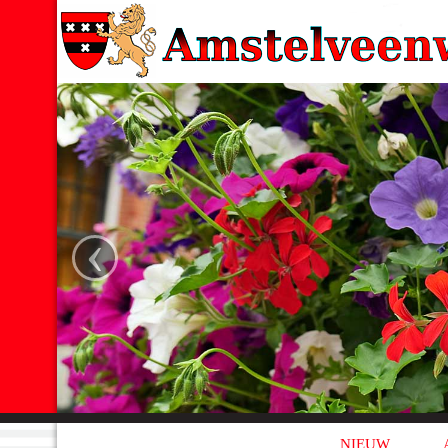
‹
NIEUW