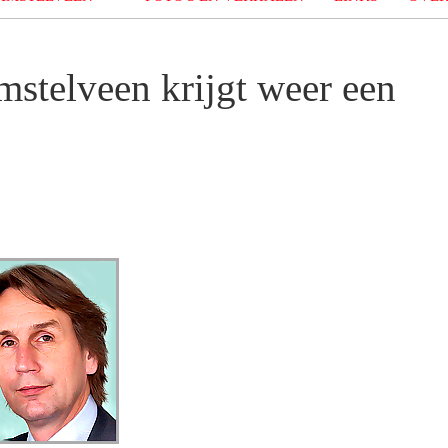
stelveen krijgt weer een