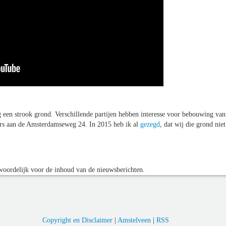
g een strook grond. Verschillende partijen hebben interesse voor bebouwing van
iers aan de Amsterdamseweg 24. In 2015 heb ik al
gezegd
, dat wij die grond niet
oordelijk voor de inhoud van de nieuwsberichten.
Copyright en Disclaimer
|
Amstelveen
|
RSS