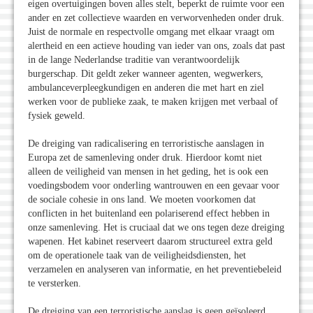
eigen overtuigingen boven alles stelt, beperkt de ruimte voor een
ander en zet collectieve waarden en verworvenheden onder druk.
Juist de normale en respectvolle omgang met elkaar vraagt om
alertheid en een actieve houding van ieder van ons, zoals dat past
in de lange Nederlandse traditie van verantwoordelijk
burgerschap. Dit geldt zeker wanneer agenten, wegwerkers,
ambulanceverpleegkundigen en anderen die met hart en ziel
werken voor de publieke zaak, te maken krijgen met verbaal of
fysiek geweld.
De dreiging van radicalisering en terroristische aanslagen in
Europa zet de samenleving onder druk. Hierdoor komt niet
alleen de veiligheid van mensen in het geding, het is ook een
voedingsbodem voor onderling wantrouwen en een gevaar voor
de sociale cohesie in ons land. We moeten voorkomen dat
conflicten in het buitenland een polariserend effect hebben in
onze samenleving. Het is cruciaal dat we ons tegen deze dreiging
wapenen. Het kabinet reserveert daarom structureel extra geld
om de operationele taak van de veiligheidsdiensten, het
verzamelen en analyseren van informatie, en het preventiebeleid
te versterken.
De dreiging van een terroristische aanslag is geen geïsoleerd