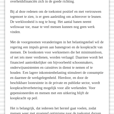
overheidsfinanciën zich in de goede richting.
Bij al deze redenen om de toekomst positief en met vertrouwen
tegemoet te zien, is er geen aanleiding om achterover te leunen.
De werkloosheid is nog te hoog. Het aantal banen neemt
weliswaar toe, maar te veel mensen kunnen nog geen werk
vinden.
Met de voorgenomen veranderingen in het belastingstelsel wil de
regering een impuls geven aan banengroei en de koopkracht van
mensen. De loonkosten voor werknemers die het minimumloon,
of net iets meer verdienen, worden verlaagd. Daarmee wordt het
financieel aantrekkelijker om bijvoorbeeld schoonmakers,
onderwijsassistenten en caissières in dienst te nemen of te
houden. Een lagere inkomstenbelasting stimuleert de consumptie
en daarmee de werkgelegenheid. Hierdoor, en door de
beschikbare loonruimte in de private en publieke sector, wordt
koopkrachtverbetering mogelijk voor alle werkenden. Voor
gepensioneerden en mensen met een uitkering blijft de
koopkracht op peil.
Het is belangrijk, dat iedereen het herstel gaat voelen, zodat
mensen weer met groeiend optimisme naar de toekomst durven