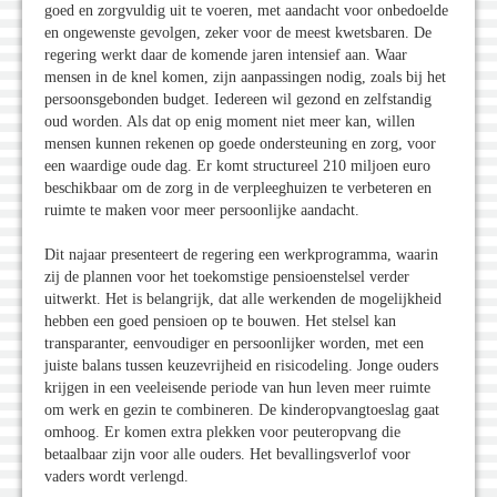
goed en zorgvuldig uit te voeren, met aandacht voor onbedoelde
en ongewenste gevolgen, zeker voor de meest kwetsbaren. De
regering werkt daar de komende jaren intensief aan. Waar
mensen in de knel komen, zijn aanpassingen nodig, zoals bij het
persoonsgebonden budget. Iedereen wil gezond en zelfstandig
oud worden. Als dat op enig moment niet meer kan, willen
mensen kunnen rekenen op goede ondersteuning en zorg, voor
een waardige oude dag. Er komt structureel 210 miljoen euro
beschikbaar om de zorg in de verpleeghuizen te verbeteren en
ruimte te maken voor meer persoonlijke aandacht.
Dit najaar presenteert de regering een werkprogramma, waarin
zij de plannen voor het toekomstige pensioenstelsel verder
uitwerkt. Het is belangrijk, dat alle werkenden de mogelijkheid
hebben een goed pensioen op te bouwen. Het stelsel kan
transparanter, eenvoudiger en persoonlijker worden, met een
juiste balans tussen keuzevrijheid en risicodeling. Jonge ouders
krijgen in een veeleisende periode van hun leven meer ruimte
om werk en gezin te combineren. De kinderopvangtoeslag gaat
omhoog. Er komen extra plekken voor peuteropvang die
betaalbaar zijn voor alle ouders. Het bevallingsverlof voor
vaders wordt verlengd.