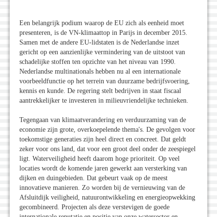
Een belangrijk podium waarop de EU zich als eenheid moet
presenteren, is de VN-klimaattop in Parijs in december 2015.
Samen met de andere EU-lidstaten is de Nederlandse inzet
gericht op een aanzienlijke vermindering van de uitstoot van
schadelijke stoffen ten opzichte van het niveau van 1990.
Nederlandse multinationals hebben nu al een internationale
voorbeeldfunctie op het terrein van duurzame bedrijfsvoering,
kennis en kunde. De regering stelt bedrijven in staat fiscaal
aantrekkelijker te investeren in milieuvriendelijke technieken.
Tegengaan van klimaatverandering en verduurzaming van de
economie zijn grote, overkoepelende thema's. De gevolgen voor
toekomstige generaties zijn heel direct en concreet. Dat geldt
zeker voor ons land, dat voor een groot deel onder de zeespiegel
ligt. Waterveiligheid heeft daarom hoge prioriteit. Op veel
locaties wordt de komende jaren gewerkt aan versterking van
dijken en duingebieden. Dat gebeurt vaak op de meest
innovatieve manieren. Zo worden bij de vernieuwing van de
Afsluitdijk veiligheid, natuurontwikkeling en energieopwekking
gecombineerd. Projecten als deze verstevigen de goede
internationale reputatie en positie van onze watersector en