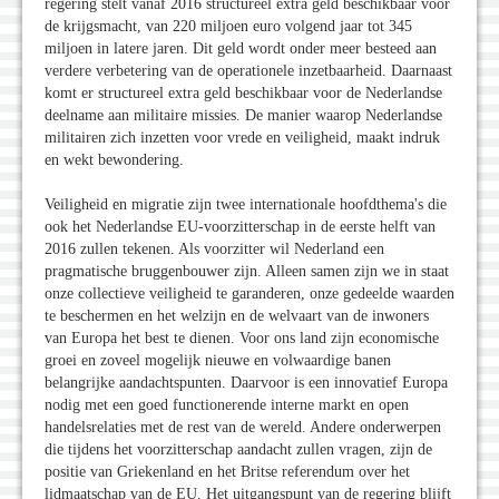
regering stelt vanaf 2016 structureel extra geld beschikbaar voor
de krijgsmacht, van 220 miljoen euro volgend jaar tot 345
miljoen in latere jaren. Dit geld wordt onder meer besteed aan
verdere verbetering van de operationele inzetbaarheid. Daarnaast
komt er structureel extra geld beschikbaar voor de Nederlandse
deelname aan militaire missies. De manier waarop Nederlandse
militairen zich inzetten voor vrede en veiligheid, maakt indruk
en wekt bewondering.
Veiligheid en migratie zijn twee internationale hoofdthema's die
ook het Nederlandse EU-voorzitterschap in de eerste helft van
2016 zullen tekenen. Als voorzitter wil Nederland een
pragmatische bruggenbouwer zijn. Alleen samen zijn we in staat
onze collectieve veiligheid te garanderen, onze gedeelde waarden
te beschermen en het welzijn en de welvaart van de inwoners
van Europa het best te dienen. Voor ons land zijn economische
groei en zoveel mogelijk nieuwe en volwaardige banen
belangrijke aandachtspunten. Daarvoor is een innovatief Europa
nodig met een goed functionerende interne markt en open
handelsrelaties met de rest van de wereld. Andere onderwerpen
die tijdens het voorzitterschap aandacht zullen vragen, zijn de
positie van Griekenland en het Britse referendum over het
lidmaatschap van de EU. Het uitgangspunt van de regering blijft