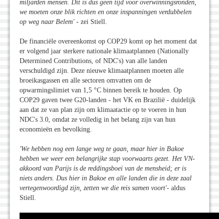
miljarden mensen. Dit is dus geen tijd voor overwinningsronden,
we moeten onze blik richten en onze inspanningen verdubbelen
op weg naar Belem'
- zei Stiell.
De financiële overeenkomst op COP29 komt op het moment dat
er volgend jaar sterkere nationale klimaatplannen (Nationally
Determined Contributions, of NDC's) van alle landen
verschuldigd zijn. Deze nieuwe klimaatplannen moeten alle
broeikasgassen en alle sectoren omvatten om de
opwarmingslimiet van 1,5 °C binnen bereik te houden. Op
COP29 gaven twee G20-landen - het VK en Brazilië - duidelijk
aan dat ze van plan zijn om klimaatactie op te voeren in hun
NDC's 3.0, omdat ze volledig in het belang zijn van hun
economieën en bevolking.
'We hebben nog een lange weg te gaan, maar hier in Bakoe
hebben we weer een belangrijke stap voorwaarts gezet. Het VN-
akkoord van Parijs is de reddingsboei van de mensheid; er is
niets anders. Dus hier in Bakoe en alle landen die in deze zaal
vertegenwoordigd zijn, zetten we die reis samen voort'
- aldus
Stiell.