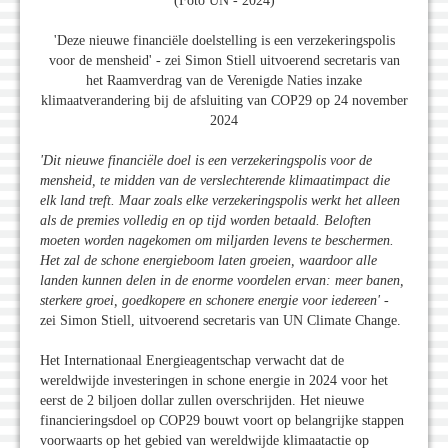
(Foto UN - 2024)
'Deze nieuwe financiële doelstelling is een verzekeringspolis
voor de mensheid' - zei Simon Stiell uitvoerend secretaris van
het Raamverdrag van de Verenigde Naties inzake
klimaatverandering bij de afsluiting van COP29 op 24 november
2024
'Dit nieuwe financiële doel is een verzekeringspolis voor de
mensheid, te midden van de verslechterende klimaatimpact die
elk land treft. Maar zoals elke verzekeringspolis werkt het alleen
als de premies volledig en op tijd worden betaald. Beloften
moeten worden nagekomen om miljarden levens te beschermen.
Het zal de schone energieboom laten groeien, waardoor alle
landen kunnen delen in de enorme voordelen ervan: meer banen,
sterkere groei, goedkopere en schonere energie voor iedereen'
-
zei Simon Stiell, uitvoerend secretaris van UN Climate Change.
Het Internationaal Energieagentschap verwacht dat de
wereldwijde investeringen in schone energie in 2024 voor het
eerst de 2 biljoen dollar zullen overschrijden. Het nieuwe
financieringsdoel op COP29 bouwt voort op belangrijke stappen
voorwaarts op het gebied van wereldwijde klimaatactie op