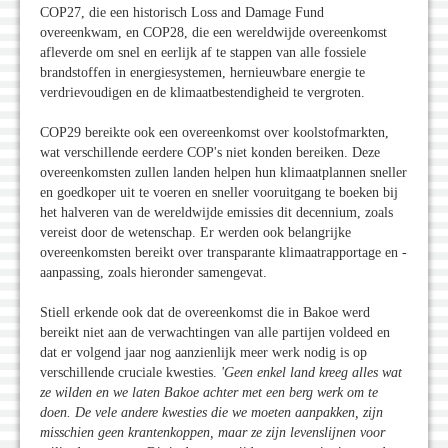
COP27, die een historisch Loss and Damage Fund
overeenkwam, en COP28, die een wereldwijde overeenkomst
afleverde om snel en eerlijk af te stappen van alle fossiele
brandstoffen in energiesystemen, hernieuwbare energie te
verdrievoudigen en de klimaatbestendigheid te vergroten.
COP29 bereikte ook een overeenkomst over koolstofmarkten,
wat verschillende eerdere COP's niet konden bereiken. Deze
overeenkomsten zullen landen helpen hun klimaatplannen sneller
en goedkoper uit te voeren en sneller vooruitgang te boeken bij
het halveren van de wereldwijde emissies dit decennium, zoals
vereist door de wetenschap. Er werden ook belangrijke
overeenkomsten bereikt over transparante klimaatrapportage en -
aanpassing, zoals hieronder samengevat.
Stiell erkende ook dat de overeenkomst die in Bakoe werd
bereikt niet aan de verwachtingen van alle partijen voldeed en
dat er volgend jaar nog aanzienlijk meer werk nodig is op
verschillende cruciale kwesties.
'Geen enkel land kreeg alles wat
ze wilden en we laten Bakoe achter met een berg werk om te
doen. De vele andere kwesties die we moeten aanpakken, zijn
misschien geen krantenkoppen, maar ze zijn levenslijnen voor