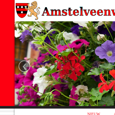
‹
NIEUW