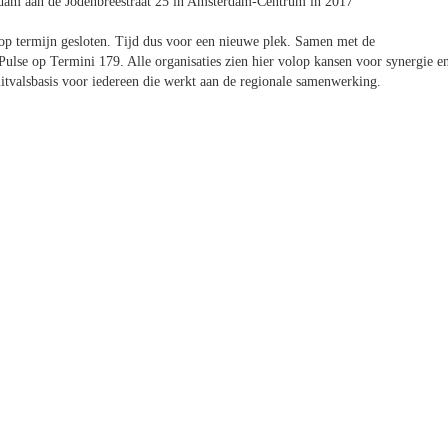
dam aan de Jodenbreestraat 25 in Amsterdam-Centrum in 2017
p termijn gesloten. Tijd dus voor een nieuwe plek. Samen met de
lse op Termini 179. Alle organisaties zien hier volop kansen voor synergie e
itvalsbasis voor iedereen die werkt aan de regionale samenwerking.