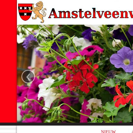
‹
NIEUW