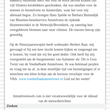
Bakkerij Hulleman heeft ons voor de Kerst dertien kratten (uit
vijf filialen) kerstlekkers geschonken, dat was smullen voor de
mensen in Amstelveen en Amsterdam, waar het voor mij
allemaal begon. Zo brengen Hans Spelde en Barbara Buitendijk
van Bloemen-bestelservice Amstelveen de rijdende
bloemenwinkel in de Westwijk/Bovenkerk, op zaterdag hun
overgebleven bloemen naar onze cliënten. De reacties hierop zijn
geweldig.
Op de Nieuwjaarsreceptie heeft wethouder Herbert Raat, mij
gevraagd of hij een keer mocht komen kijken en toegezegd om
te komen, hij vond dat wij het goed deden. Ook heeft hij mij
voorgesteld aan de burgemeester van Aalsmeer als: Dit is Grea
Twint van de Voedselbank Amstelveen. Ik was helemaal perplex
en vraag me nu af, in deze moeilijke tijd van bezuinigingen of er
misschien een klein lichtje aan de horizon verschijnt voor de
VBA.
www.voedselbankamstelveen.nl
God zal het weten!
Amstelveenweb.com is niet verantwoordelijk voor de inhoud
van de nieuwsberichten.
Zoeken