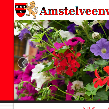
‹
NIEUW