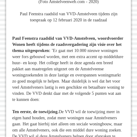
(Foto Amstelveenweb.com - 2020)
Paul Feenstra raadslid van VVD-Amstelveen tijdens zijn
toespraak op 12 februari 2020 in de raadzaal
Paul Feenstra raadslid van VVD-Amstelveen, woordvoerder
Wonen heeft tijdens de raadsvergadering zijn visie over het
thema uitgesproken:
'
Er gaat met 10.000 nieuwe woningen
weer fors gebouwd worden, met een extra accent op middeldure
huur- en koop. Het college heeft in deze agenda een breed
pakket aan maatregelen uitgezet om de Amstelveense
woningzoekenden in deze lastige en overspannen woningmarkt
zo goed mogelijk te helpen. Maar duidelijk is wel dat het voor
veel Amstelveners lastig is een geschikte en betaalbare woning te
vinden. De VVD denkt daar met de volgende 5 punten wat aan
te kunnen doen:
Ten eerste, de toewijzing.
De VVD wil de toewijzing meer in
eigen hand houden, zodat meer woningen naar Amstelveners
gaan. Het gaat hierbij niet alleen om sociale woningbouw, maar
om alle Amstelveners, ook die een middel dure woning zoeken.
De VVD wil al deze Amstelveners helpen door afspraken te