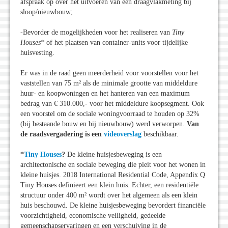
afspraak op over het uitvoeren van een draagvlakmeting bij
sloop/nieuwbouw;
-Bevorder de mogelijkheden voor het realiseren van
Tiny
Houses*
of het plaatsen van container-units voor tijdelijke
huisvesting.
Er was in de raad geen meerderheid voor voorstellen voor het
vaststellen van 75 m² als de minimale grootte van middeldure
huur- en koopwoningen en het hanteren van een maximum
bedrag van € 310.000,- voor het middeldure koopsegment. Ook
een voorstel om de sociale woningvoorraad te houden op 32%
(bij bestaande bouw en bij nieuwbouw) werd verworpen.
Van
de raadsvergadering is een
videoverslag
beschikbaar.
*
Tiny Houses
?
De kleine huisjesbeweging is een
architectonische en sociale beweging die pleit voor het wonen in
kleine huisjes. 2018 International Residential Code, Appendix Q
Tiny Houses definieert een klein huis. Echter, een residentiële
structuur onder 400 m² wordt over het algemeen als een klein
huis beschouwd. De kleine huisjesbeweging bevordert financiële
voorzichtigheid, economische veiligheid, gedeelde
gemeenschapservaringen en een verschuiving in de