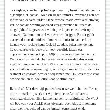
die niet in aanmerking komen voor sociale huur.
Ten vijfde, inzetten op het eigen woning bezit.
Sociale huur is
eigenlijk niet sociaal. Mensen liggen immers levenslang aan het
infuus van de verhuurder. Onze eerdere motie over vernieuwing
van de sociale woningvoorraad vraagt zittende huurders de
mogelijkheid te geven een woning te kopen en zo bezit op te
bouwen. Dat moet nu snel verder vorm krijgen. En dat geldt
evengoed voor de middeninkomens die niet in aanmerking
komen voor sociale huur. Ook zij zouden, zeker met de lage
hypotheekrente in deze tijd, voor dezelfde lasten een
appartement kunnen kopen. Mijn grote roerganger zei eerder:
Wil je ooit van een dubbeltje een kwartje worden dan is een
eigen woning cruciaal. De VVD is daarom erg voor het bouwen
van betaalbare koopwoningen, in het goedkopere en middel dure
segment en daarom bereiden wij samen met D66 een motie voor
om sociale- en middel dure koop te stimuleren .
Ik rond af. Met deze vijf punten lossen we wellicht niet alles op,
maar ik maak mij sterk dat wij hiermee de Amstelveense
woningzoekenden flink kunnen helpen. En afsluitend: De VVD
wil bouwen voor ALLE Amstelveners, voor ALLE inkomens,
maar wel met behoud van de Amstelveense maat en de