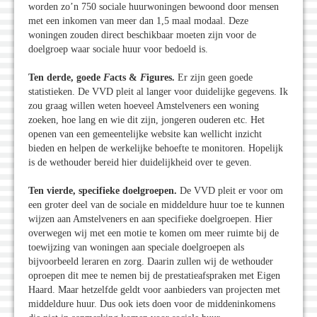
worden zo’n 750 sociale huurwoningen bewoond door mensen
met een inkomen van meer dan 1,5 maal modaal. Deze
woningen zouden direct beschikbaar moeten zijn voor de
doelgroep waar sociale huur voor bedoeld is.
Ten derde, goede
F
acts &
F
igures.
Er zijn geen goede
statistieken. De VVD pleit al langer voor duidelijke gegevens. Ik
zou graag willen weten hoeveel Amstelveners een woning
zoeken, hoe lang en wie dit zijn, jongeren ouderen etc. Het
openen van een gemeentelijke website kan wellicht inzicht
bieden en helpen de werkelijke behoefte te monitoren. Hopelijk
is de wethouder bereid hier duidelijkheid over te geven.
Ten vierde, specifieke doelgroepen.
De VVD pleit er voor om
een groter deel van de sociale en middeldure huur toe te kunnen
wijzen aan Amstelveners en aan specifieke doelgroepen. Hier
overwegen wij met een motie te komen om meer ruimte bij de
toewijzing van woningen aan speciale doelgroepen als
bijvoorbeeld leraren en zorg. Daarin zullen wij de wethouder
oproepen dit mee te nemen bij de prestatieafspraken met Eigen
Haard. Maar hetzelfde geldt voor aanbieders van projecten met
middeldure huur. Dus ook iets doen voor de middeninkomens