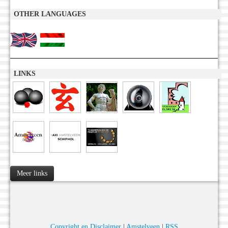
OTHER LANGUAGES
LINKS
Meer links
Copyright en Disclaimer
|
Amstelveen
|
RSS