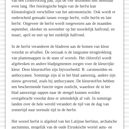
van een cirkelvormig pad, zijn de vier seizoenen niet helemaal
even lang. Het fenologische begin van de herfst kan
klimatologisch verschillen van het astronomische. Ook wordt er
onderscheid gemaakt tussen vroege herfst, volle herfst en late
herfst. Ongeveer de herfst wordt toegewezen aan de maanden
september, oktober en november op het noordelijk halfrond, en
maart, april en mei op het zuidelijk halfrond.
In de herfst veranderen de bladeren aan de bomen van kleur
voordat ze afvallen. De oorzaak is de langzame terugtrekking
van plantensappen in de stam of wortels. Het chlorofyl wordt
afgebroken en andere bladpigmenten zorgen voor de kleurrijke
kleur. Deze kleurstoffen zijn bijvoorbeeld: B. carotenoïden en
anthocyanen. Sommige zijn al in het blad aanwezig, andere zijn
nieuw gevormd, zoals bij anthocyanen. De kleurstoffen hebben
een beschermende functie tegen zonlicht, waardoor de in het
blad aanwezige sappen naar de stengel kunnen worden
overgebracht voordat deze er uiteindelijk af valt. In sommige
landen over de hele wereld verandert de tijd van de dag van
zomertijd naar normale tijd in de herfst.
Het woord herfst is afgeleid van het Latijnse herfstus, archaïsche
auctumnus, mogelijk van de oude Etruskische wortel autu- en