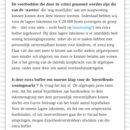
De voorbeelden die door de critici genoemd worden zijn die
van de 'starters'
die 'nog moeilijker' aan een koopwoning
kunnen komen door deze nieuwe normen. Inderdaad hebben wij
voor de lagere inkomens tot € 28.000 bruto (overigens de groep
die – niet voor niets – recht heeft op
huurtoeslag
!) een extra
buffer ingebouwd. Bij deze lagere inkomens is er inmiddels heel
weinig bezuinigingsruimte, zeker als ze te maken hebben met
persoonlijk onvermijdbare kosten voor kinderen, of extra zorg.
Daar valt dus niet meer te kiezen aan welke andere uitgaveposten
men minder wil uitgeven om meer te kunnen betalen aan wonen.
Dat is het gevolg van de dalende koopkracht van de afgelopen
jaren, onder meer door een aantal overheidsmaatregelen.
Is deze extra buffer een enorme klap voor de 'herstellende
woningmarkt'?
Ik vraag het mij af. De afgelopen jaren laten
zien, dat het aantal hypotheken aan huishoudens in deze
inkomensgroep met deze persoonlijk onvermijdbare kosten
slechts een fractie bedraagt van het totale aantal hypotheken.
Voor de meeste lagere inkomens, als het om een eenpersoons
huishouden, of om tweeverdieners gaat die er fiscaal beter
uitspringen, mogen hypotheekverstrekkers afwijken van die
extra buffer.