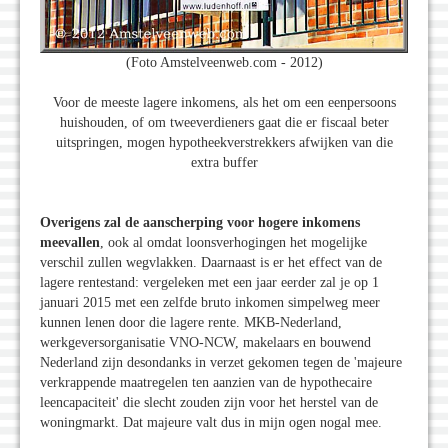
(Foto Amstelveenweb.com - 2012)
Voor de meeste lagere inkomens, als het om een eenpersoons
huishouden, of om tweeverdieners gaat die er fiscaal beter
uitspringen, mogen hypotheekverstrekkers afwijken van die
extra buffer
Overigens zal de aanscherping voor hogere inkomens
meevallen
, ook al omdat loonsverhogingen het mogelijke
verschil zullen wegvlakken. Daarnaast is er het effect van de
lagere rentestand: vergeleken met een jaar eerder zal je op 1
januari 2015 met een zelfde bruto inkomen simpelweg meer
kunnen lenen door die lagere rente. MKB-Nederland,
werkgeversorganisatie VNO-NCW, makelaars en bouwend
Nederland zijn desondanks in verzet gekomen tegen de 'majeure
verkrappende maatregelen ten aanzien van de hypothecaire
leencapaciteit' die slecht zouden zijn voor het herstel van de
woningmarkt. Dat majeure valt dus in mijn ogen nogal mee.