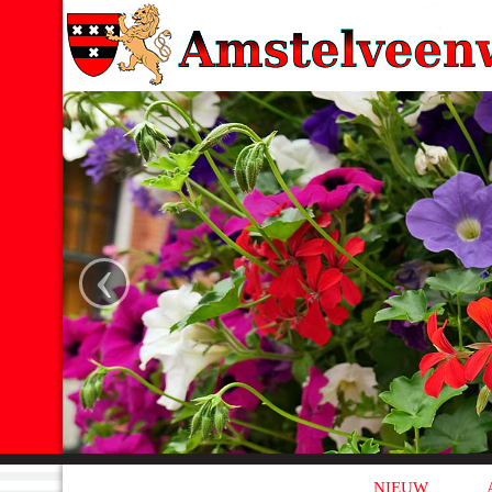
‹
NIEUW