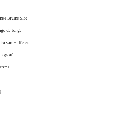
nke Bruins Slot
ugo de Jonge
ndra van Huffelen
jkgraaf
iersma
)