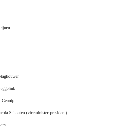
eijnen
 Staghouwer
Zeggelink
n Gennip
arola Schouten (viceminister-president)
pers