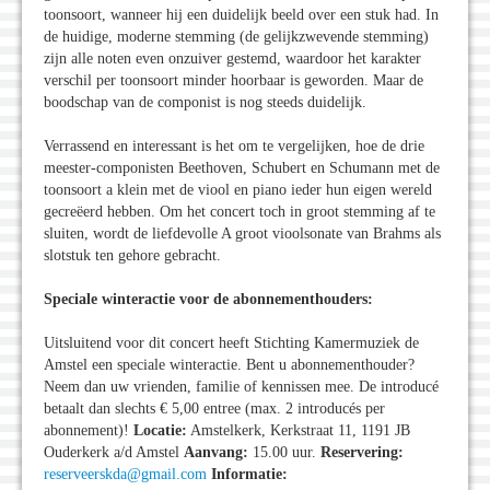
toonsoort, wanneer hij een duidelijk beeld over een stuk had. In
de huidige, moderne stemming (de gelijkzwevende stemming)
zijn alle noten even onzuiver gestemd, waardoor het karakter
verschil per toonsoort minder hoorbaar is geworden. Maar de
boodschap van de componist is nog steeds duidelijk.
Verrassend en interessant is het om te vergelijken, hoe de drie
meester-componisten Beethoven, Schubert en Schumann met de
toonsoort a klein met de viool en piano ieder hun eigen wereld
gecreëerd hebben. Om het concert toch in groot stemming af te
sluiten, wordt de liefdevolle A groot vioolsonate van Brahms als
slotstuk ten gehore gebracht.
Speciale winteractie voor de abonnementhouders:
Uitsluitend voor dit concert heeft Stichting Kamermuziek de
Amstel een speciale winteractie. Bent u abonnementhouder?
Neem dan uw vrienden, familie of kennissen mee. De introducé
betaalt dan slechts € 5,00 entree (max. 2 introducés per
abonnement)!
Locatie:
Amstelkerk, Kerkstraat 11, 1191 JB
Ouderkerk a/d Amstel
Aanvang:
15.00 uur.
Reservering:
reserveerskda@gmail.com
Informatie: