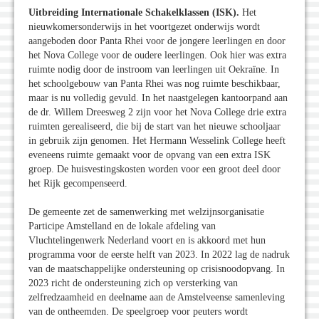
Uitbreiding Internationale Schakelklassen (ISK).
Het
nieuwkomersonderwijs in het voortgezet onderwijs wordt
aangeboden door Panta Rhei voor de jongere leerlingen en door
het Nova College voor de oudere leerlingen. Ook hier was extra
ruimte nodig door de instroom van leerlingen uit Oekraïne. In
het schoolgebouw van Panta Rhei was nog ruimte beschikbaar,
maar is nu volledig gevuld. In het naastgelegen kantoorpand aan
de dr. Willem Dreesweg 2 zijn voor het Nova College drie extra
ruimten gerealiseerd, die bij de start van het nieuwe schooljaar
in gebruik zijn genomen. Het Hermann Wesselink College heeft
eveneens ruimte gemaakt voor de opvang van een extra ISK
groep. De huisvestingskosten worden voor een groot deel door
het Rijk gecompenseerd.
De gemeente zet de samenwerking met welzijnsorganisatie
Participe Amstelland en de lokale afdeling van
Vluchtelingenwerk Nederland voort en is akkoord met hun
programma voor de eerste helft van 2023. In 2022 lag de nadruk
van de maatschappelijke ondersteuning op crisisnoodopvang. In
2023 richt de ondersteuning zich op versterking van
zelfredzaamheid en deelname aan de Amstelveense samenleving
van de ontheemden. De speelgroep voor peuters wordt