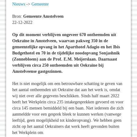
Nieuws
->
Gemeente
Bron:
Gemeente Amstelveen
22-12-2022
Op dit moment verblijven ongeveer 670 ontheemden uit
Oekraïne in Amstelveen, waarvan pakweg 350 in de
gemeentelijke opvang in het Aparthotel Adagio en het Ibis
Budgethotel en 70 in de tijdelijke noodopvang Sonjashnik
(Zonnebloem) aan de Prof. E.M. Meijerslaan. Daarnaast
verblijven circa 250 ontheemden uit Oekraïne bij
Amstelveense gastgezinnen.
Het is niet mogelijk om een betrouwbare schatting te geven van
het aantal ontheemden uit Oekraïne dat aan het werk is, omdat
wij niet over alle gegevens beschikken. Sinds half maart 2022
heeft het Werkplein circa 235 intakegesprekken gevoerd en voor
circa 145 mensen bemiddeld bij een baan. Niet iedereen die zich
aanmeldde voor een gesprek bleek te kunnen werken (vanwege
leeftijd, geen mogelijkheid tot kinderopvang). We hebben geen
zicht op het aantal Oekraïners dat werk heeft gevonden buiten
het Werkplein om.