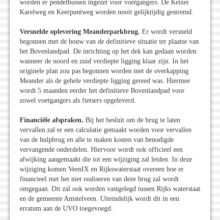
worden er pendelbussen ingezet voor voetgangers. De Keizer
Karelweg en Keerpuntweg worden nooit gelijktijdig gestremd.
Versnelde oplevering Meanderparkbrug.
Er wordt versneld
begonnen met de bouw van de definitieve situatie ter plaatse van
het Bovenlandpad. De inrichting op het dek kan gedaan worden
wanneer de noord en zuid verdiepte ligging klaar zijn. In het
originele plan zou pas begonnen worden met de overkapping
Meander als de gehele verdiepte ligging gereed was. Hiermee
wordt 5 maanden eerder het definitieve Bovenlandpad voor
zowel voetgangers als fietsers opgeleverd.
Financiële afspraken.
Bij het besluit om de brug te laten
vervallen zal er een calculatie gemaakt worden voor vervallen
van de hulpbrug en alle te maken kosten van benodigde
vervangende onderdelen. Hiervoor wordt ook officieel een
afwijking aangemaakt die tot een wijziging zal leiden. In deze
wijziging komen VeenIX en Rijkswaterstaat overeen hoe er
financieel met het niet realiseren van deze brug zal wordt
omgegaan. Dit zal ook worden vastgelegd tussen Rijks­ waterstaat
en de gemeente Amstelveen. Uiteindelijk wordt dit in een
erratum aan de UVO toegevoegd.