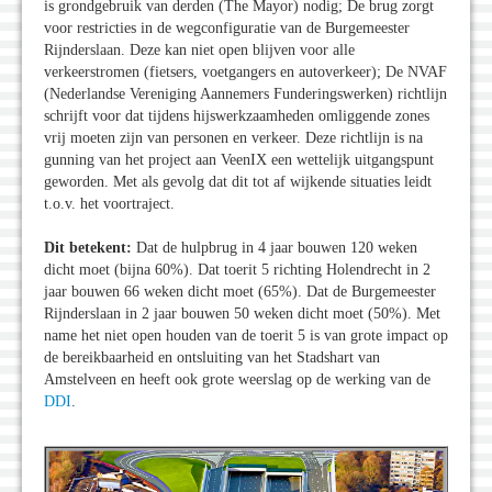
is grondgebruik van derden (The Mayor) nodig; De brug zorgt
voor restricties in de wegconfiguratie van de Burgemeester
Rijnderslaan. Deze kan niet open blijven voor alle
verkeerstromen (fietsers, voetgangers en autoverkeer); De NVAF
(Nederlandse Vereniging Aannemers Funderingswerken) richtlijn
schrijft voor dat tijdens hijswerkzaamheden omliggende zones
vrij moeten zijn van personen en verkeer. Deze richtlijn is na
gunning van het project aan VeenIX een wettelijk uitgangspunt
geworden. Met als gevolg dat dit tot af­ wijkende situaties leidt
t.o.v. het voortraject.
Dit betekent:
Dat de hulpbrug in 4 jaar bouwen 120 weken
dicht moet (bijna 60%). Dat toerit 5 richting Holendrecht in 2
jaar bouwen 66 weken dicht moet (65%). Dat de Burgemeester
Rijnderslaan in 2 jaar bouwen 50 weken dicht moet (50%). Met
name het niet open houden van de toerit 5 is van grote impact op
de bereikbaarheid en ontsluiting van het Stadshart van
Amstelveen en heeft ook grote weerslag op de werking van de
DDI
.